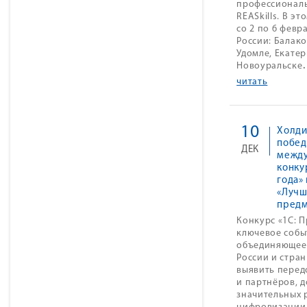
профессиональ
REASkills. В э
со 2 по 6 февр
России: Балак
Удомле, Екате
Новоуральске
.
читать
10
Холди
побед
ДЕК
межд
конку
года»
«Лучш
предм
Конкурс «1С: 
ключевое событ
объединяющее 
России и стран
выявить перед
и партнёров, 
значительных 