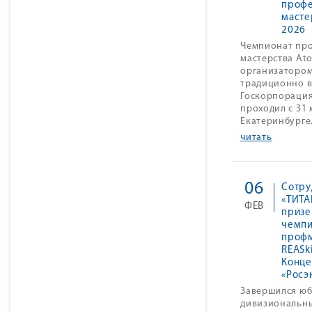
профе
масте
2026
Чемпионат пр
мастерства Ato
организатором
традиционно в
Госкорпорация
проходил с 31 
Екатеринбурге
читать
06
Сотру
«ТИТА
ФЕВ
призе
чемпи
профм
REASki
Конце
«Росэ
Завершился ю
дивизиональн