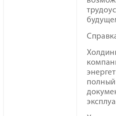
возмож
трудоус
будуще
Справк
Холдинг
компан
энерге
полный 
докуме
эксплу