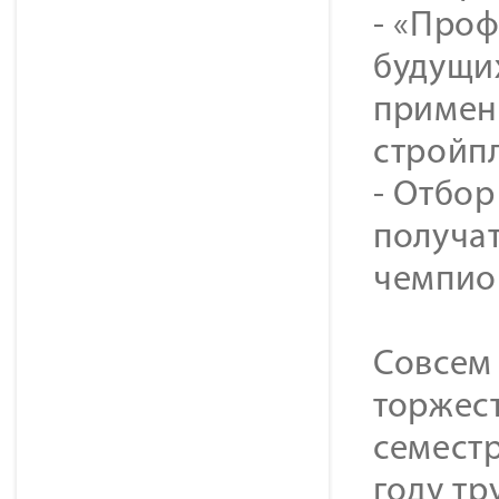
- «Про
будущи
примен
стройп
- Отбор
получат
чемпио
Совсем
торжес
семестр
году тр