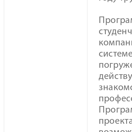
Програ
студен
компан
систем
погруж
действ
знакомс
профес
Програ
проекта