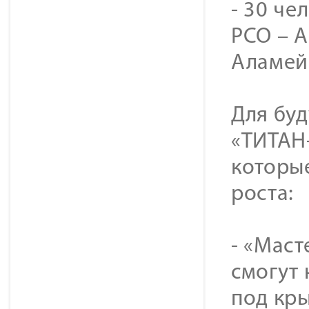
- 30 ч
РСО – А
Аламейн
Для бу
«ТИТАН
которы
роста:
- «Маст
смогут 
под кр