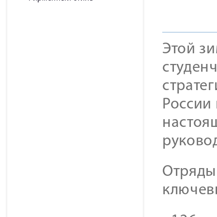
Этой з
студенч
страте
России 
настоя
руково
Отряды 
ключев