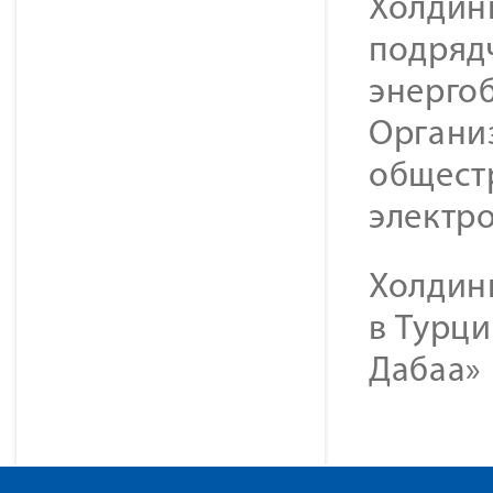
Холдин
подряд
энерго
Органи
общест
электр
Холдинг
в Турци
Дабаа» 