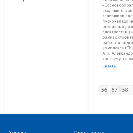
Специалисты 
«Сосновоборэ
входящего в хо
завершили эл
пусконаладочн
резервной диз
электростанции
рамках строит
работ по подг
комплекса (СК)
А.П. Александ
третьему этап
читать
56
57
58