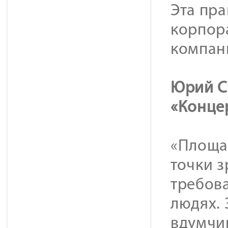
Эта пр
корпор
компан
Юрий С
«Концер
«Площа
точки 
требова
людях. 
вдумчив