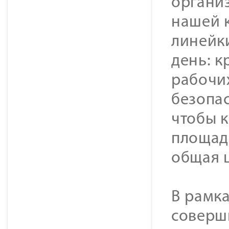
органи
нашей 
линейк
день: к
рабочих
безопа
чтобы к
площад
общая 
В рамк
соверш