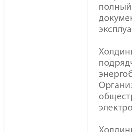
полный 
докуме
эксплу
Холдин
подряд
энерго
Органи
общест
электр
Холдинг