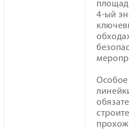
площадк
4-ый эн
ключев
обходах
безопа
меропр
Особое
линейк
обязат
строите
прохожд