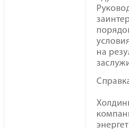
Руково
заинтер
порядо
условия
на резу
заслуж
Справк
Холдинг
компан
энерге