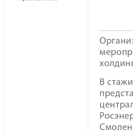
Органи
меропр
холдинг
В стаж
предст
центра
Росэнер
Смолен