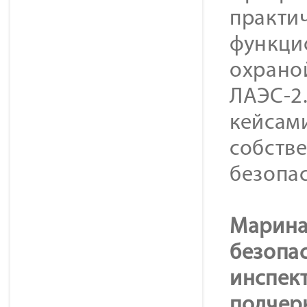
практи
функци
охрано
ЛАЭС-2
кейсам
собств
безопас
Марина
безопас
инспек
подчер