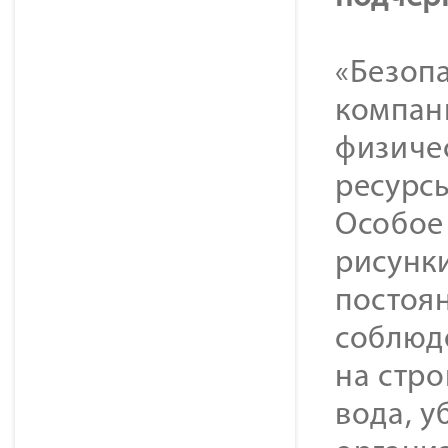
«Безоп
компан
физиче
ресурсы
Особое
рисунки
постоя
соблюд
на стро
вода, у