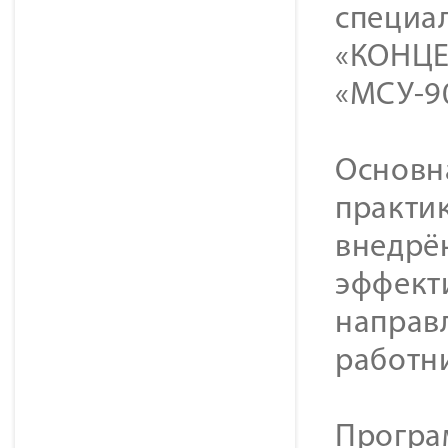
специа
«КОНЦЕ
«МСУ-9
Основн
практик
внедрё
эффекти
направ
работн
Програ