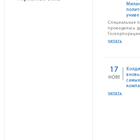
Мила
полит
униве
Специальная п
проводилась д
Госкорпорации
читать
17
Холди
вновь
НОЯБ
самых
компа
читать