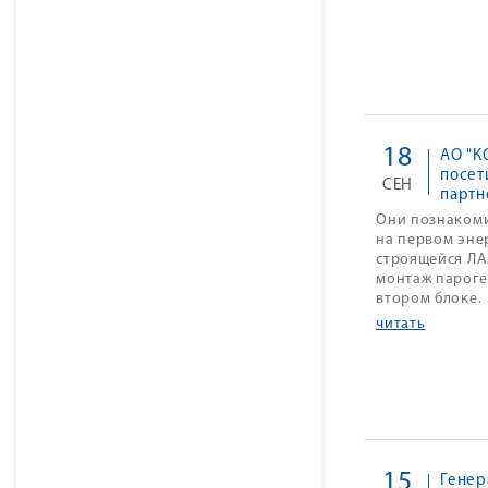
18
АО "К
посет
СЕН
парт
Они познакоми
на первом эне
строящейся ЛА
монтаж пароге
втором блоке.
читать
15
Генер