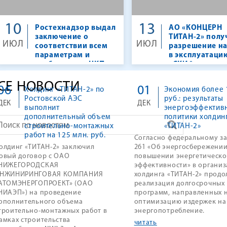
10
13
Ростехнадзор выдал
АО «КОНЦЕРН
заключение о
ТИТАН-2» полу
ИЮЛ
ИЮЛ
соответствии всем
разрешение на
параметрам и
в эксплуатаци
требованиям ЦКП
«СКИФ»
«СКИФ»
СЕ НОВОСТИ
06
01
Холдинг «ТИТАН-2» по
Экономия более 
Ростовской АЭС
руб.: результаты
ДЕК
ДЕК
выполнит
энергоэффектив
дополнительный объем
политики холдин
строительно-монтажных
«ТИТАН-2»
работ на 125 млн. руб.
Согласно федеральному з
олдинг «ТИТАН-2» заключил
261 «Об энергосбережении
овый договор с ОАО
повышении энергетическ
НИЖЕГОРОДСКАЯ
эффективности» в организ
НЖИНИРИНГОВАЯ КОМПАНИЯ
холдинга «ТИТАН-2» продо
АТОМЭНЕРГОПРОЕКТ» (ОАО
реализация долгосрочных
НИАЭП») на проведение
программ, направленных 
ополнительного объема
оптимизацию издержек на
троительно-монтажных работ в
энергопотребление.
амках строительства
читать