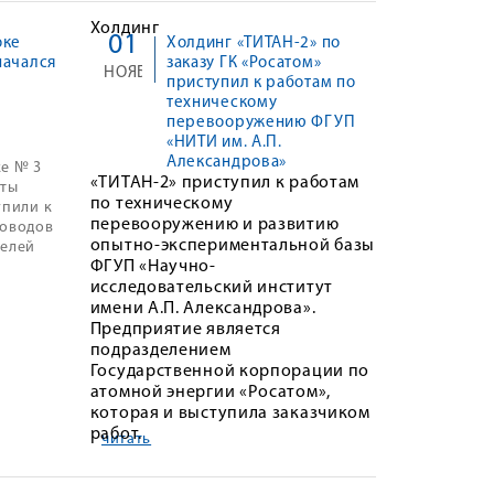
Холдинг
01
оке
Холдинг «ТИТАН-2» по
начался
заказу ГК «Росатом»
НОЯБ
приступил к работам по
техническому
х
перевооружению ФГУП
«НИТИ им. А.П.
Александрова»
е № 3
«ТИТАН-2» приступил к работам
сты
по техническому
упили к
перевооружению и развитию
роводов
опытно-экспериментальной базы
телей
ФГУП «Научно-
исследовательский институт
имени А.П. Александрова».
Предприятие является
подразделением
Государственной корпорации по
атомной энергии «Росатом»,
которая и выступила заказчиком
работ.
читать