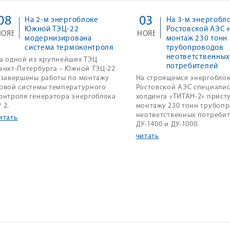
08
03
На 2-м энергоблоке
На 3-м энергобл
Южной ТЭЦ-22
Ростовской АЭС 
НОЯБ
НОЯБ
модернизирована
монтаж 230 тонн
система термоконтроля
трубопроводов
неответственны
а одной из крупнейших ТЭЦ
потребителей
анкт-Петербурга – Южной ТЭЦ-22
 завершены работы по монтажу
На строящемся энергоблок
овой системы температурного
Ростовской АЭС специали
онтроля генератора энергоблока
холдинга «ТИТАН-2» прист
 2.
монтажу 230 тонн трубоп
неответственных потреби
итать
ДУ-1400 и ДУ-1000.
читать