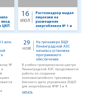
16
Ростехнадзор выдал
чило
лицензии на
ИЮЛ
 ввод
размещение
ю ЦКП
энергоблоков № 1 и
№ 2 будущей
Кольской АЭС-2
29
15 млн.
На тренажере БЩУ
Ленинградской АЭС
НОЯБ
ной
началась установка
га
программного
обеспечения
акону №
В учебно-тренировочном центре
 и
Ленинградской АЭС продолжаются
ой
работы по созданию
ациях
полномасштабного тренажера
лжается
блочного щита управления (БЩУ)
для энергоблоков №№ 3 и 4.
на
читать