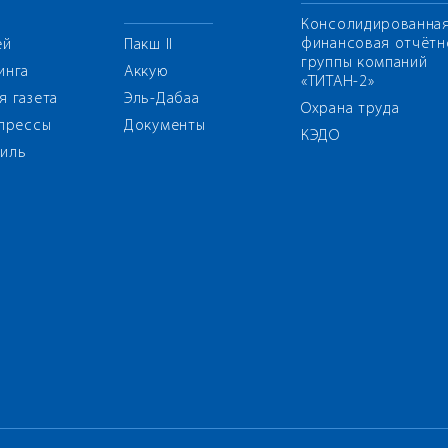
Консолидированна
финансовая отчётн
ей
Пакш II
группы компаний
инга
Аккую
«ТИТАН-2»
я газета
Эль-Дабаа
Охрана труда
 прессы
Документы
КЭДО
иль