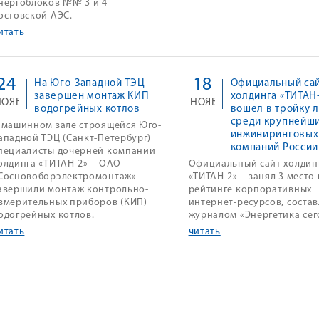
нергоблоков №№ 3 и 4
остовской АЭС.
итать
24
18
На Юго-Западной ТЭЦ
Официальный са
завершен монтаж КИП
холдинга «ТИТАН
НОЯБ
НОЯБ
водогрейных котлов
вошел в тройку 
среди крупнейш
 машинном зале строящейся Юго-
инжиниринговых
ападной ТЭЦ (Санкт-Петербург)
компаний России
пециалисты дочерней компании
олдинга «ТИТАН-2» – ОАО
Официальный сайт холдин
Сосновоборэлектромонтаж» –
«ТИТАН-2» – занял 3 место 
авершили монтаж контрольно-
рейтинге корпоративных
змерительных приборов (КИП)
интернет-ресурсов, соста
одогрейных котлов.
журналом «Энергетика сег
итать
читать