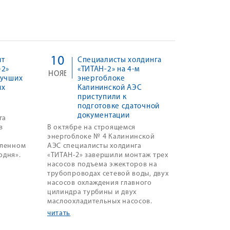
10
йт
Специалисты холдинга
-2»
«ТИТАН-2» на 4-м
НОЯБ
лучших
энергоблоке
их
Калининской АЭС
приступили к
подготовке сдаточной
документации
га
в
В октябре на строящемся
энергоблоке № 4 Калининской
вленном
АЭС специалисты холдинга
одня».
«ТИТАН-2» завершили монтаж трех
насосов подъема эжекторов на
трубопроводах сетевой воды, двух
насосов охлаждения главного
цилиндра турбины и двух
маслоохладительных насосов.
читать