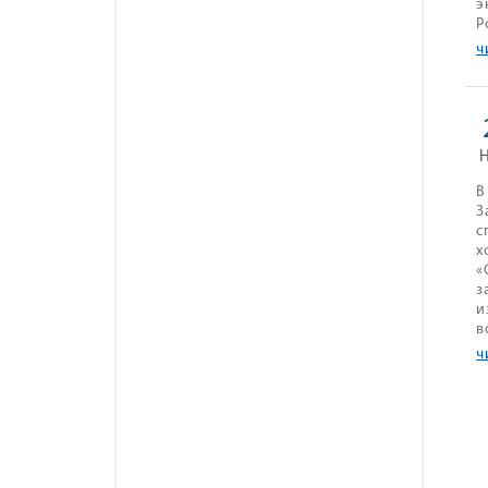
э
Р
ч
В
З
с
х
«
з
и
в
ч