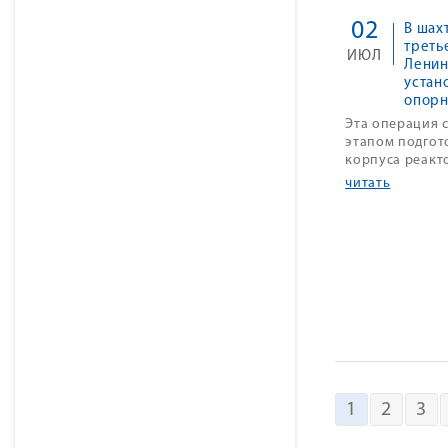
02
В шах
треть
ИЮЛЬ
Ленин
устан
опорн
Эта операция 
этапом подгот
корпуса реакт
читать
1
2
3