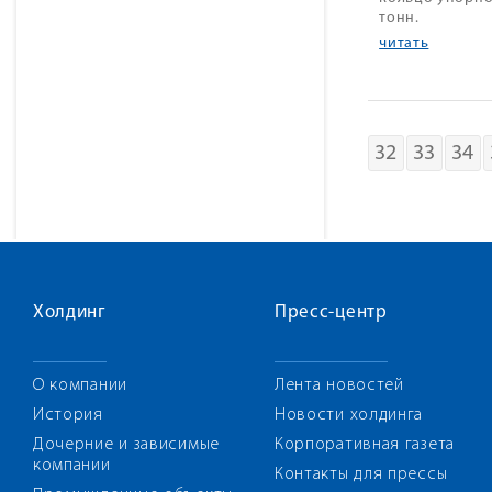
тонн.
читать
32
33
34
Холдинг
Пресс-центр
О компании
Лента новостей
История
Новости холдинга
Дочерние и зависимые
Корпоративная газета
компании
Контакты для прессы