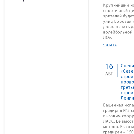
Крупнейший на
спортивный це
зрителей буде
улиц Боровая 
должен стать 
волейбольной
ЛО».
читать
16
Специ
«Севе
АВГ
строи
продо
треть
строи
Ленин
Башенная исп
градирня №3 с
высоким соор
ЛАЭС. Ее высот
метров. Высот
градирен – 150