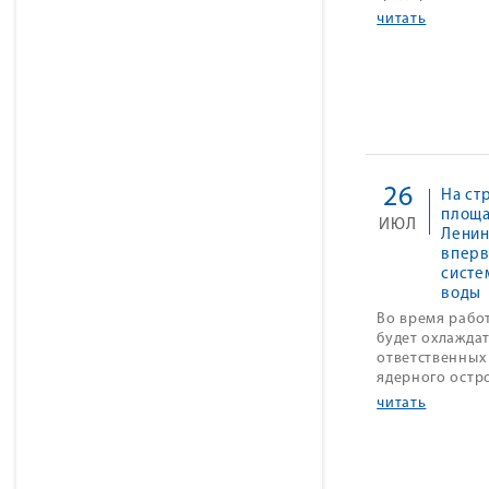
читать
26
На ст
площ
ИЮЛЬ
Ленин
вперв
систе
воды
Во время рабо
будет охлажда
ответственных
ядерного остр
читать