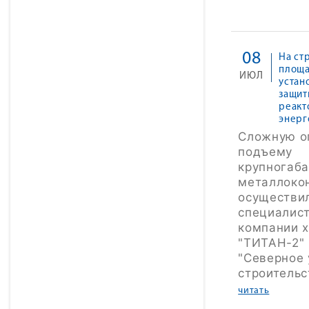
08
На ст
площа
ИЮЛЬ
устан
защит
реакт
энерг
Сложную о
подъему
крупногаб
металлоко
осуществи
специалис
компании 
"ТИТАН-2"
"Северное
строительс
читать