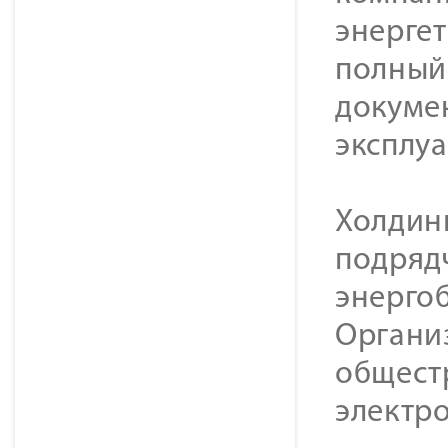
энерге
полный 
докуме
эксплу
Холдин
подряд
энерго
Органи
общест
электр