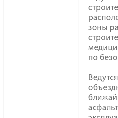
строит
распол
зоны р
строите
медици
по безо
Ведутс
объезд
ближай
асфаль