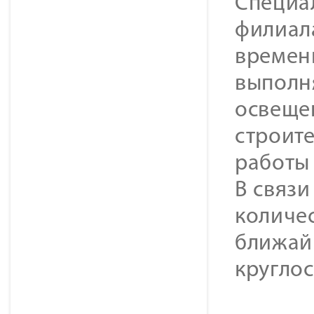
Специа
филиал
времен
выполн
освеще
строите
работы
В связи
количес
ближай
кругло