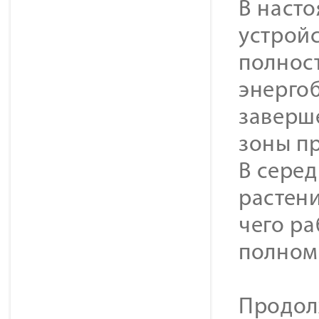
В наст
устройс
полнос
энергоб
заверш
зоны п
В серед
растени
чего ра
полном
Продол