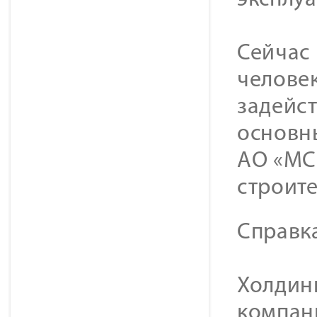
эксплу
Сейчас 
человек
задейс
основн
АО «МС
строит
Справк
Холдинг
компан