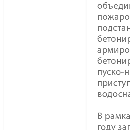
объеди
пожаро
подста
бетони
армиро
бетонир
пуско-
приступ
водосн
В рамка
году з