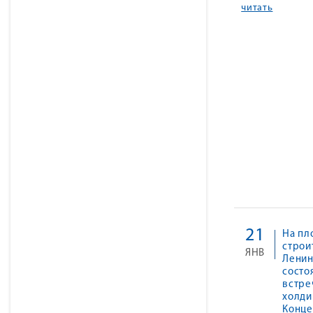
читать
21
На пл
строи
ЯНВ
Ленин
состо
встре
холди
Конце