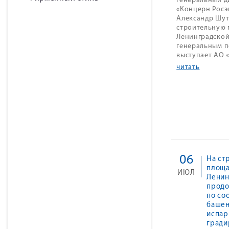
Генеральный д
«Концерн Росэ
Александр Шут
строительную
Ленинградской 
генеральным 
выступает АО 
читать
06
На ст
площ
ИЮЛЬ
Ленин
продо
по со
баше
испар
гради