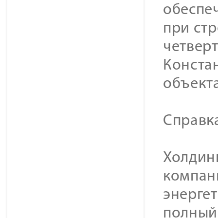
обеспе
при стр
четверт
Конста
объект
Справк
Холдинг
компан
энерге
полный 