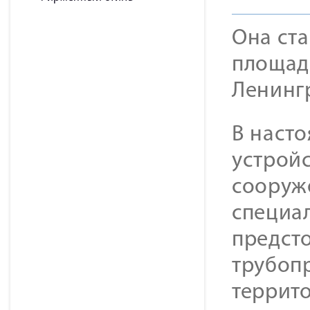
Она ст
площад
Ленинг
В наст
устройс
сооруж
специа
предст
трубопр
террит