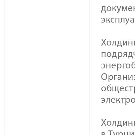
докуме
эксплу
Холдин
подряд
энерго
Органи
общест
электр
Холдинг
в Турци