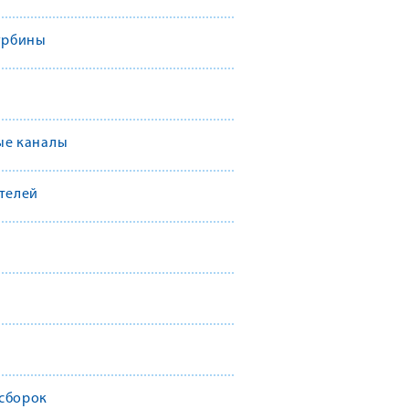
урбины
ые каналы
телей
сборок