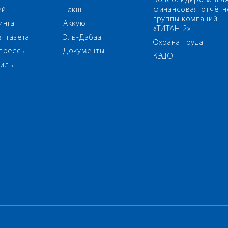
Консолидированна
финансовая отчётн
ей
Пакш II
группы компаний
инга
Аккую
«ТИТАН-2»
я газета
Эль-Дабаа
Охрана труда
 прессы
Документы
КЭДО
иль