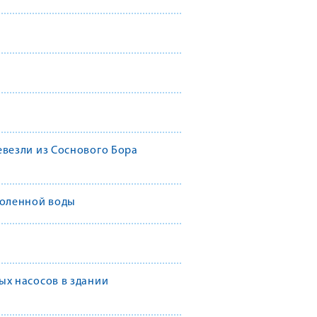
везли из Соснового Бора
соленной воды
х насосов в здании