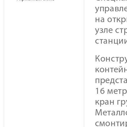
управл
на отк
узле с
станции
Констр
контей
предста
16 метр
кран г
Металл
смонти