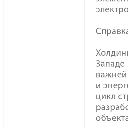
электр
Cправк
Холдинг
Западе
важней
и энер
цикл с
разраб
объекта