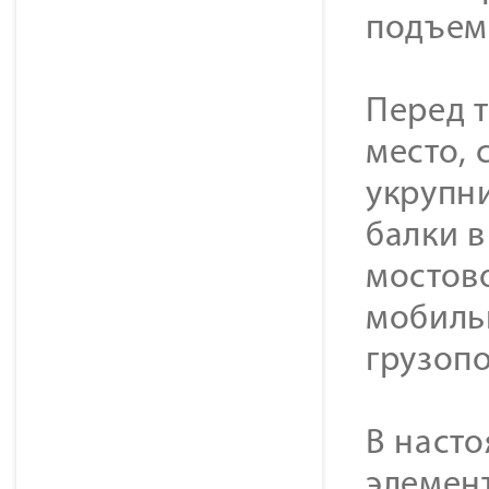
подъем
Перед т
место, 
укрупн
балки в
мостов
мобиль
грузоп
В наст
элемент