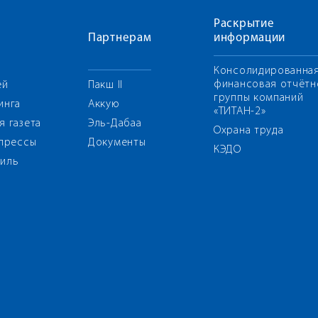
Раскрытие
Партнерам
информации
Консолидированна
финансовая отчётн
ей
Пакш II
группы компаний
инга
Аккую
«ТИТАН-2»
я газета
Эль-Дабаа
Охрана труда
 прессы
Документы
КЭДО
иль