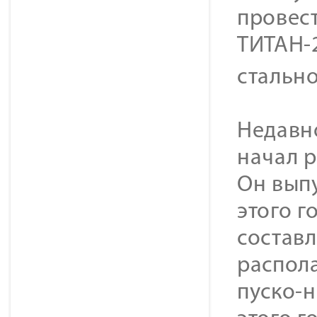
провест
ТИТАН-
стальн
Недавн
начал р
Он вып
этого г
составл
распола
пуско-