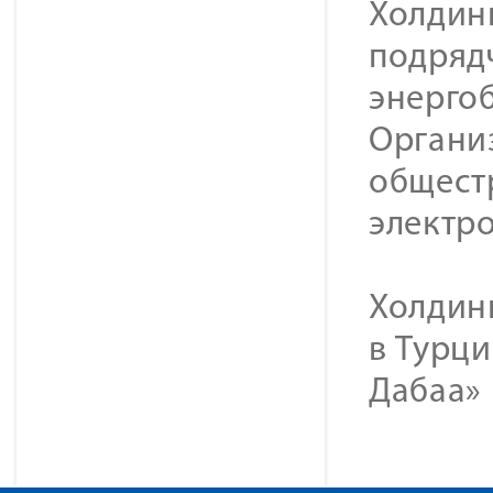
Холдин
подряд
энерго
Органи
общест
электр
Холдинг
в Турци
Дабаа» 