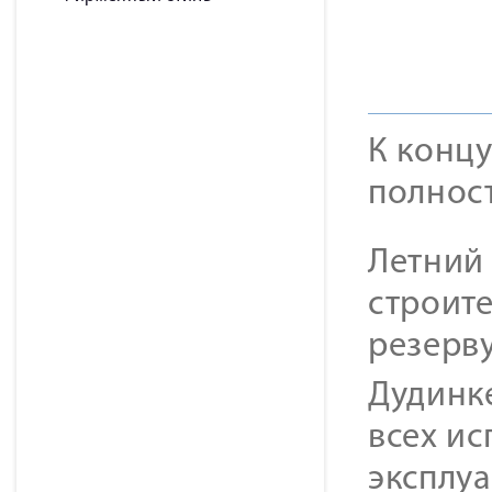
К конц
полнос
Летний 
строит
резерв
Дудинке
всех ис
эксплу