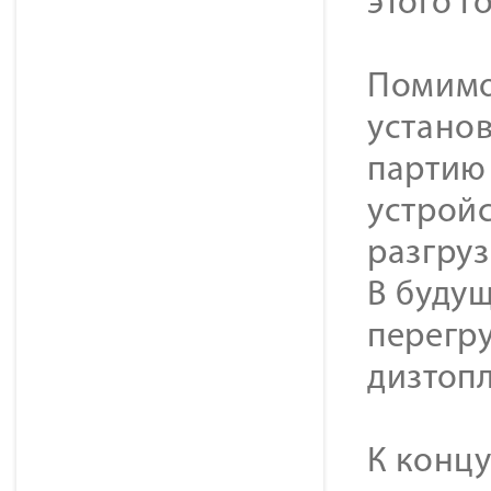
этого г
Помимо
установ
партию
устрой
разгру
В будущ
перегру
дизтопл
К концу