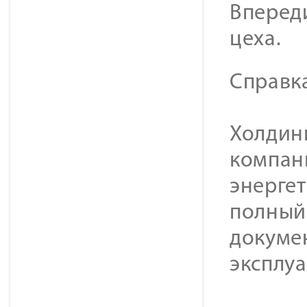
Вперед
цеха.
Справк
Холдинг
компан
энерге
полный 
докуме
эксплу