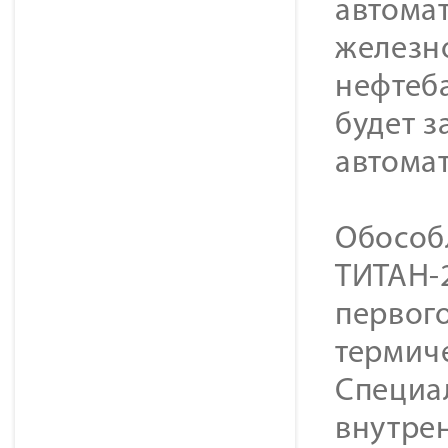
автома
железн
нефтеба
будет 
автомат
Обособ
ТИТАН-
первого
термиче
Специа
внутре