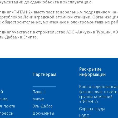
кументации до сдачи объекта в эксплуатацию.
лдинг «ТИТАН-2» выступает генеральным подрядчиком на
ергоблоков Ленинградской атомной станции. Организаци
е общестроительные, монтажные и электромонтажные раб
лдинг участвует в строительстве АЭС «Аккую» в Турции, А
ль-Дабаа» в Египте.
Раскрытие
Партнерам
информации
Консолидированна
финансовая отчётн
ей
Пакш II
группы компаний
инга
Аккую
«ТИТАН-2»
я газета
Эль-Дабаа
Охрана труда
 прессы
Документы
КЭДО