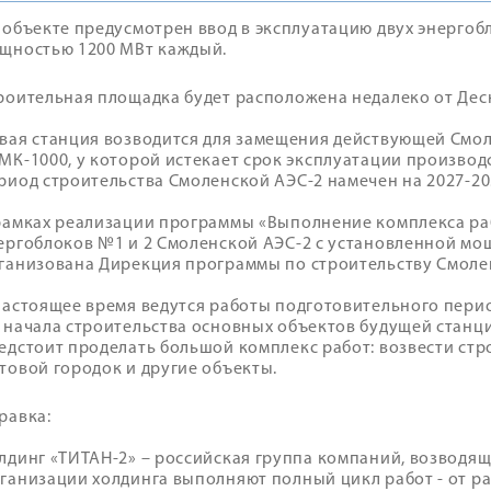
 объекте предусмотрен ввод в эксплуатацию двух энергоб
щностью 1200 МВт каждый.
роительная площадка будет расположена недалеко от Дес
вая станция возводится для замещения действующей Смо
МК-1000, у которой истекает срок эксплуатации произво
риод строительства Смоленской АЭС-2 намечен на 2027-20
рамках реализации программы «Выполнение комплекса ра
ергоблоков №1 и 2 Смоленской АЭС-2 с установленной мо
ганизована Дирекция программы по строительству Смоле
настоящее время ведутся работы подготовительного пери
 начала строительства основных объектов будущей стан
едстоит проделать большой комплекс работ: возвести ст
товой городок и другие объекты.
равка:
лдинг «ТИТАН-2» – российская группа компаний, возводящ
ганизации холдинга выполняют полный цикл работ - от р