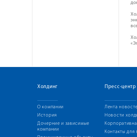
до
Хо
эн
вс
Хо
«Э
Холдинг
Пресс-центр
О компании
Лента новост
История
Новости холд
Дочерние и зависимые
Корпоративна
компании
Контакты для