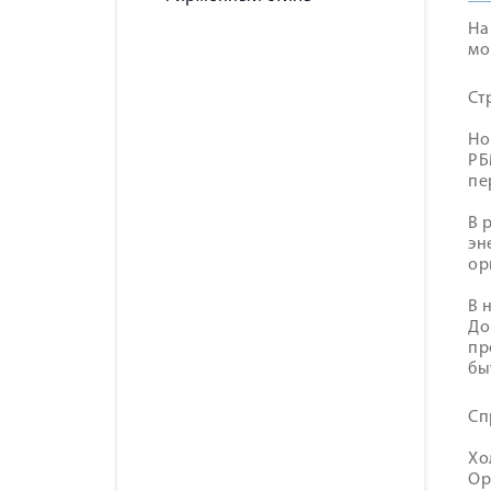
На
мо
Ст
Но
РБ
пе
В 
эн
ор
В 
До
пр
бы
Сп
Хо
Ор