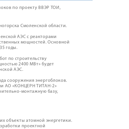
локов по проекту ВВЭР ТОИ,
ногорска Смоленской области.
ленской АЭС с реакторами
дственных мощностей. Основной
35 годы.
бот по строительству
щностью 2400 МВт» будет
нской АЭС.
ода сооружения энергоблоков.
ции АО «КОНЦЕРН ТИТАН-2»
роительно-монтажную базу,
их объекты атомной энергетики.
азработки проектной