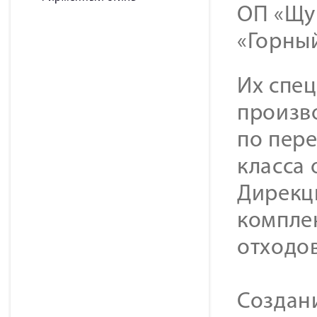
ОП «Щу
«Горный
Их спе
произв
по пере
класса 
Дирекц
компле
отходов
Создан