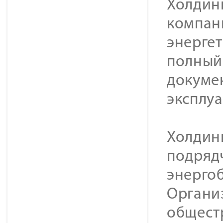
Холдинг
компан
энерге
полный 
докуме
эксплу
Холдин
подряд
энерго
Органи
общест