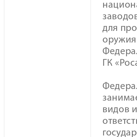
национ
заводов
для пр
оружия.
Федера
ГК «Рос
Федера
занима
видов и
ответст
госуда