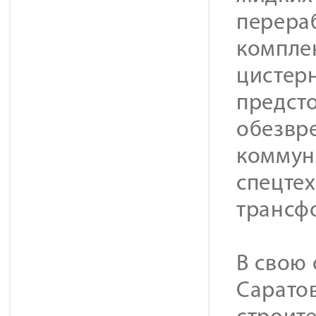
перера
комплек
цистерн
предсто
обезвр
коммун
спецте
трансф
В свою
Саратов