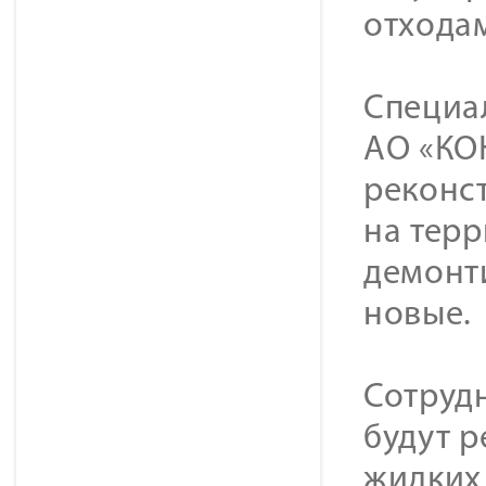
отходам
Специа
АО «КО
реконс
на тер
демонт
новые.
Сотруд
будут р
жидких