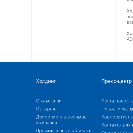
до
Хо
эн
вс
Хо
АЭ
Холдинг
Пресс-центр
О компании
Лента новост
История
Новости холд
Дочерние и зависимые
Корпоративна
компании
Контакты для
Промышленные объекты