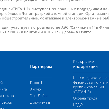
кументации до сдачи объекта в эксплуатацию.
лдинг «ТИТАН-2» выступает генеральным подрядчиком на
ергоблоков Ленинградской атомной станции. Организаци
е общестроительные, монтажные и электромонтажные раб
лдинг участвует в строительстве АЭС "Ханхикиви 1" в Фин
С «Пакш-2» в Венгрии и АЭС «Эль-Дабаа» в Египте.
Раскрытие
Партнерам
информации
Консолидированна
финансовая отчётн
ей
Пакш II
группы компаний
инга
Аккую
«ТИТАН-2»
я газета
Эль-Дабаа
Охрана труда
 прессы
Документы
КЭДО