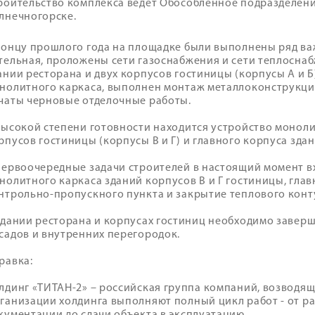
роительство комплекса ведет Обособленное подразделени
лнечногорске.
концу прошлого года на площадке были выполнены ряд ва
тельная, проложены сети газоснабжения и сети теплоснаб
ании ресторана и двух корпусов гостиницы (корпусы А и Б
нолитного каркаса, выполнен монтаж металлоконструкций
чаты черновые отделочные работы.
высокой степени готовности находится устройство моноли
рпусов гостиницы (корпусы В и Г) и главного корпуса здан
первоочередные задачи строителей в настоящий момент в
нолитного каркаса зданий корпусов В и Г гостиницы, глав
нтрольно-пропускного пункта и закрытие теплового конту
здании ресторана и корпусах гостиниц необходимо заверш
садов и внутренних перегородок.
равка:
лдинг «ТИТАН-2» – российская группа компаний, возводящ
ганизации холдинга выполняют полный цикл работ - от р