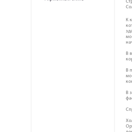
Ст
Со
К 
ко
зд
мо
на
В 
ко
В 
мо
ко
В 
фа
Сп
Хо
Ор