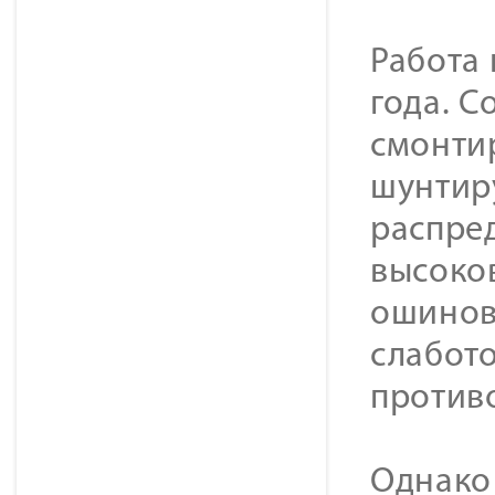
Работа 
года. 
смонти
шунтир
распред
высоко
ошиновк
слабот
против
Однако