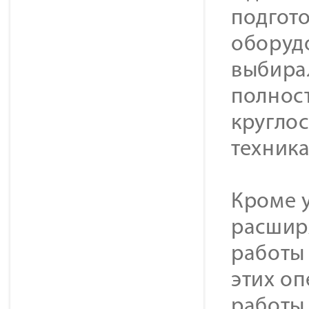
подгот
оборудо
выбирал
полност
кругло
техника
Кроме 
расшир
работы 
этих о
работы