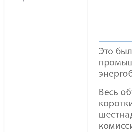
Это бы
промыш
энергоб
Весь о
коротки
шестна
комисс