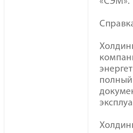
«СЭМ».
Справк
Холдинг
компан
энерге
полный 
докуме
эксплу
Холдин