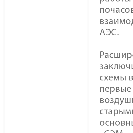
почасо
взаимо
АЭС.
Расшир
заключи
схемы 
первые 
воздуш
старым
основн