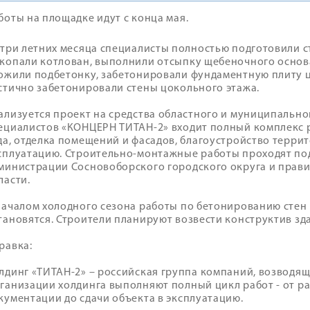
боты на площадке идут с конца мая.
 три летних месяца специалисты полностью подготовили 
копали котлован, выполнили отсыпку щебеночного основа
ожили подбетонку, забетонировали фундаментную плиту 
стично забетонировали стены цокольного этажа.
ализуется проект на средства областного и муниципально
ециалистов «КОНЦЕРН ТИТАН-2» входит полный комплекс р
да, отделка помещений и фасадов, благоустройство террит
сплуатацию. Строительно-монтажные работы проходят под
министрации Сосновоборского городского округа и прав
ласти.
началом холодного сезона работы по бетонированию стен 
тановятся. Строители планируют возвести конструктив зд
равка:
лдинг «ТИТАН-2» – российская группа компаний, возводящ
ганизации холдинга выполняют полный цикл работ - от р
кументации до сдачи объекта в эксплуатацию.