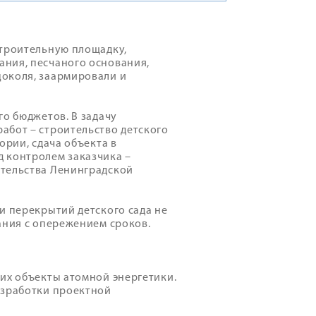
строительную площадку,
ния, песчаного основания,
цоколя, заармировали и
го бюджетов. В задачу
абот – строительство детского
ории, сдача объекта в
 контролем заказчика –
ительства Ленинградской
и перекрытий детского сада не
ания с опережением сроков.
их объекты атомной энергетики.
азработки проектной