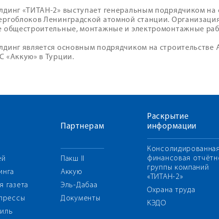
лдинг «ТИТАН-2» выступает генеральным подрядчиком на
ергоблоков Ленинградской атомной станции. Организаци
е общестроительные, монтажные и электромонтажные раб
лдинг является основным подрядчиком на строительстве А
С «Аккую» в Турции.
Раскрытие
Партнерам
информации
Консолидированна
финансовая отчётн
ей
Пакш II
группы компаний
инга
Аккую
«ТИТАН-2»
я газета
Эль-Дабаа
Охрана труда
 прессы
Документы
КЭДО
иль