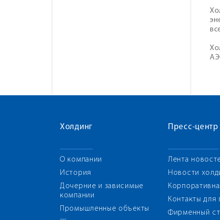
Хо
эн
вс
Хо
АЭ
Холдинг
Пресс-центр
О компании
Лента новост
История
Новости холд
Дочерние и зависимые
Корпоративна
компании
Контакты для
Промышленные объекты
Фирменный ст