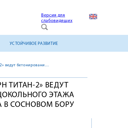
Версия для
слабовидящих
УСТОЙЧИВОЕ РАЗВИТИЕ
Строители АО «КОНЦЕРН ТИТАН-2» ведут бетонирование стен цокольного этажа нового детского сада в Сосновом Бору
Н ТИТАН-2» ВЕДУТ
ЦОКОЛЬНОГО ЭТАЖА
А В СОСНОВОМ БОРУ