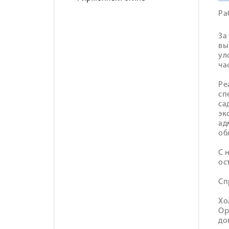
Ра
За
вы
ул
ча
Ре
сп
са
эк
ад
об
С 
ос
Сп
Хо
Ор
до