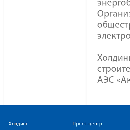
энерго
Органи
общест
электр
Холдин
строите
АЭС «Ак
Холдинг
Пресс-центр