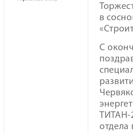
Торжес
в сосн
«Строит
С окон
поздрав
специал
развит
Червяк
энерге
ТИТАН-
отдела