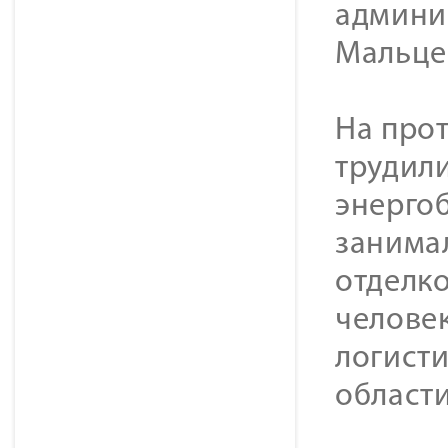
админи
Мальце
На прот
трудил
энерго
занима
отделко
человек
логист
области