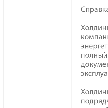
Справк
Холдинг
компан
энерге
полный 
докуме
эксплу
Холдин
подряд