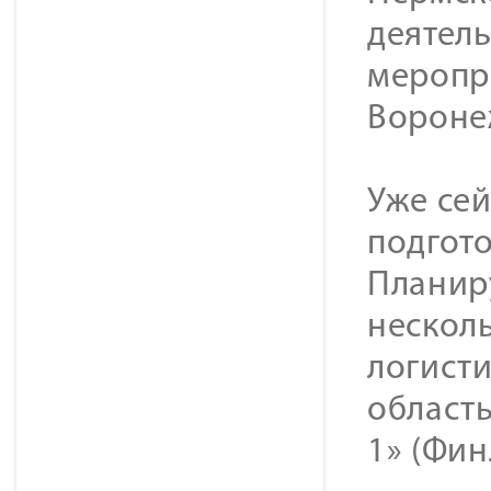
деятел
меропр
Вороне
Уже се
подгото
Планиру
нескол
логист
область
1» (Фин