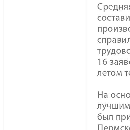
Средня
состави
произв
справил
трудов
16 заяв
летом т
На осн
лучшим
был пр
Пермск