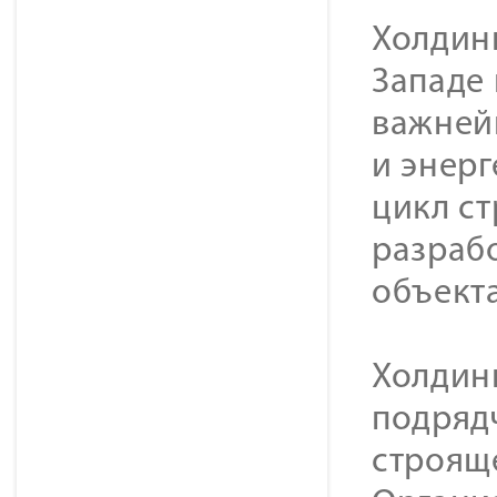
Холдинг
Западе
важней
и энер
цикл с
разраб
объекта
Холдин
подряд
строящ