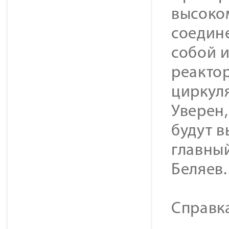
высоко
соедин
собой и
реакто
циркул
Уверен,
будут 
главны
Беляев.
Cправк