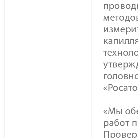
провод
методов
измери
капилля
технол
утверж
головн
«Росато
«Мы об
работ п
Проверк