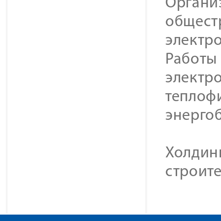
Органи
общест
электр
Работы 
электр
теплоф
энерго
Холдин
строите