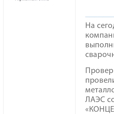
На сег
компан
выполн
сварочн
Провер
провел
металл
ЛАЭС с
«КОНЦЕ