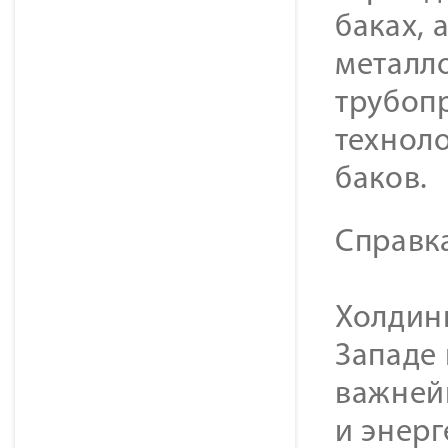
баках,
металл
трубоп
технол
баков.
Cправк
Холдинг
Западе
важней
и энер