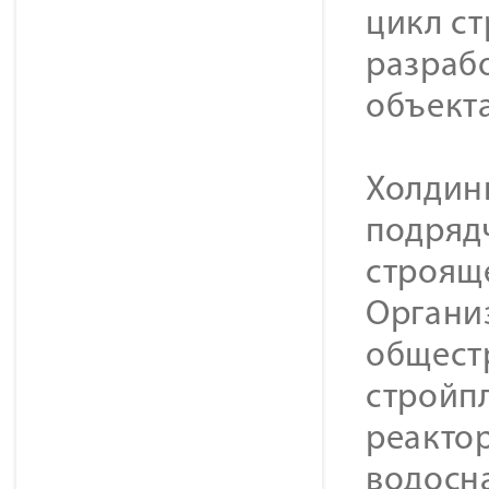
цикл с
разраб
объекта
Холдин
подряд
строящ
Органи
общест
стройпл
реактор
водосн