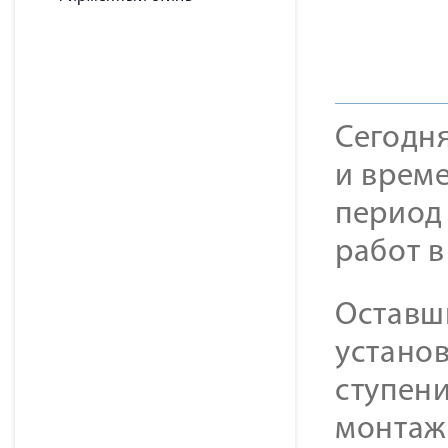
Сегодн
и време
период
работ в
Оставш
установ
ступен
монтажн