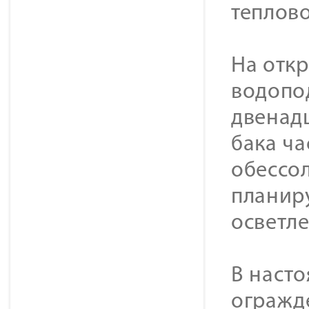
теплово
На отк
водопо
двенадц
бака ча
обессол
планиру
осветл
В насто
огражд