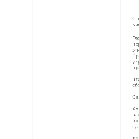
С 
кр
Гл
пе
эт
Пр
ук
пр
Вт
сб
Cп
Хо
ва
по
сд
Хо