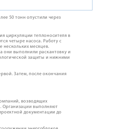
лее 50 тонн опустили через
ия циркуляции теплоносителя в
тся четыре насоса. Работу с
е нескольких месяцев.
а они выполнили раскантовку и
иологической защиты и нижними
ервой. Затем, после окончания
компаний, возводящих
. Организации выполняют
 проектной документации до
 сооружении энергоблоков