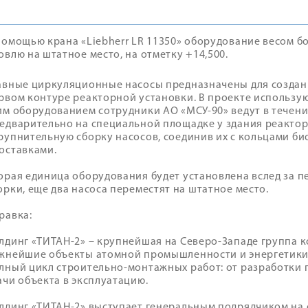
помощью крана «Liebherr LR 11350» оборудование весом бо
овлю на штатное место, на отметку +14,500.
авные циркуляционные насосы предназначены для создан
рвом контуре реакторной установки. В проекте использую
им оборудованием сотрудники АО «МСУ-90» ведут в течени
едварительно на специальной площадке у здания реактор
рупнительную сборку насосов, соединив их с кольцами б
оставками.
орая единица оборудования будет установлена вслед за п
орки, еще два насоса переместят на штатное место.
равка:
лдинг «ТИТАН-2» – крупнейшая на Северо-Западе группа 
жнейшие объекты атомной промышленности и энергетики
лный цикл строительно-монтажных работ: от разработки
ачи объекта в эксплуатацию.
лдинг «ТИТАН-2» выступает генеральным подрядчиком на