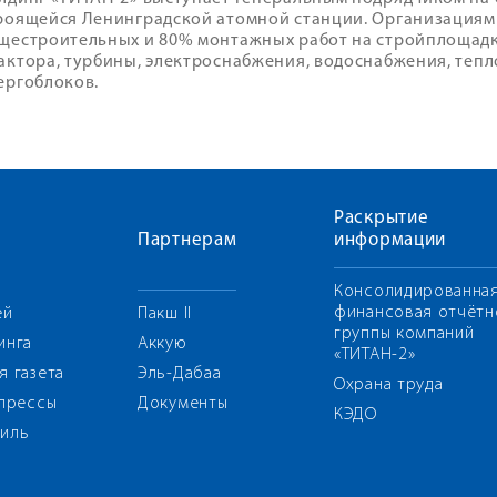
роящейся Ленинградской атомной станции. Организация
щестроительных и 80% монтажных работ на стройплощадке
актора, турбины, электроснабжения, водоснабжения, теп
ергоблоков.
Раскрытие
Партнерам
информации
Консолидированна
финансовая отчётн
ей
Пакш II
группы компаний
инга
Аккую
«ТИТАН-2»
я газета
Эль-Дабаа
Охрана труда
 прессы
Документы
КЭДО
иль