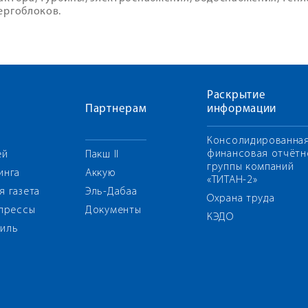
ергоблоков.
Раскрытие
Партнерам
информации
Консолидированна
финансовая отчётн
ей
Пакш II
группы компаний
инга
Аккую
«ТИТАН-2»
я газета
Эль-Дабаа
Охрана труда
 прессы
Документы
КЭДО
иль