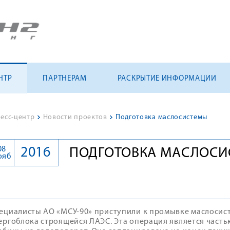
НТР
ПАРТНЕРАМ
РАСКРЫТИЕ ИНФОРМАЦИИ
есс-центр
>
Новости проектов
>
Подготовка маслосистемы
08
2016
ПОДГОТОВКА МАСЛОС
ояб
ециалисты АО «МСУ-90» приступили к промывке маслосис
ергоблока строящейся ЛАЭС. Эта операция является часть