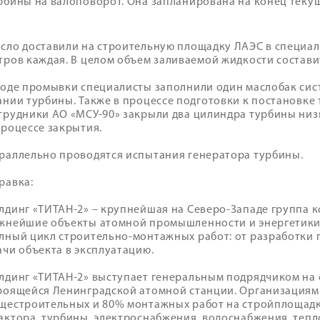
рбины на валоповорот. Она запланирована на конец текущ
сло доставили на строительную площадку ЛАЭС в специал
тров каждая. В целом объем заливаемой жидкости составит
ходе промывки специалисты заполнили один маслобак сист
ании турбины. Также в процессе подготовки к постановке
трудники АО «МСУ-90» закрыли два цилиндра турбины низк
процессе закрытия.
раллельно проводятся испытания генератора турбины.
равка:
лдинг «ТИТАН-2» – крупнейшая на Северо-Западе группа 
жнейшие объекты атомной промышленности и энергетики
лный цикл строительно-монтажных работ: от разработки
ачи объекта в эксплуатацию.
лдинг «ТИТАН-2» выступает генеральным подрядчиком на
роящейся Ленинградской атомной станции. Организация
щестроительных и 80% монтажных работ на стройплощадке
актора, турбины, электроснабжения, водоснабжения, теп