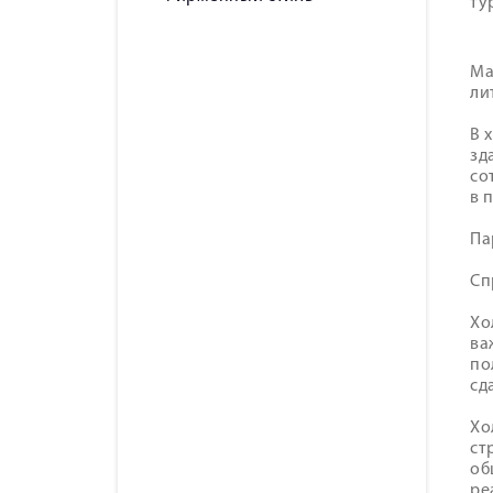
ту
Ма
ли
В 
зд
со
в 
Па
Cп
Хо
ва
по
сд
Хо
ст
об
ре