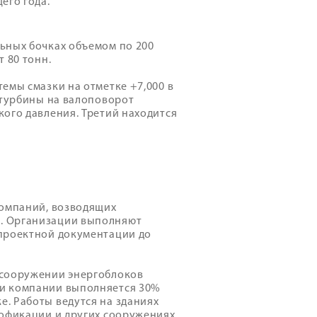
его года.
ьных бочках объемом по 200
 80 тонн.
емы смазки на отметке +7,000 в
 турбины на валоповорот
ого давления. Третий находится
компаний, возводящих
. Организации выполняют
 проектной документации до
 сооружении энергоблоков
ми компании выполняется 30%
. Работы ведутся на зданиях
лофикации и других сооружениях