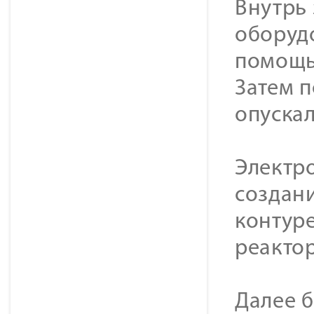
Внутрь
оборуд
помощь
Затем 
опускал
Электр
создан
контуре
реактор
Далее б