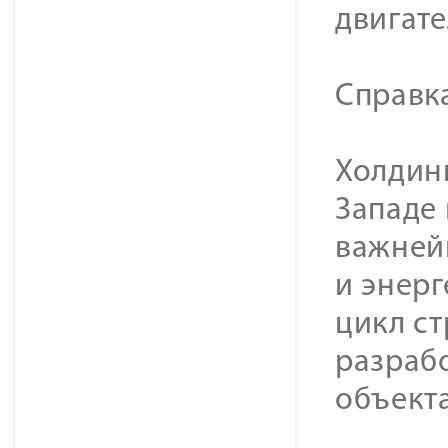
двигат
Cправк
Холдинг
Западе
важней
и энер
цикл с
разраб
объекта