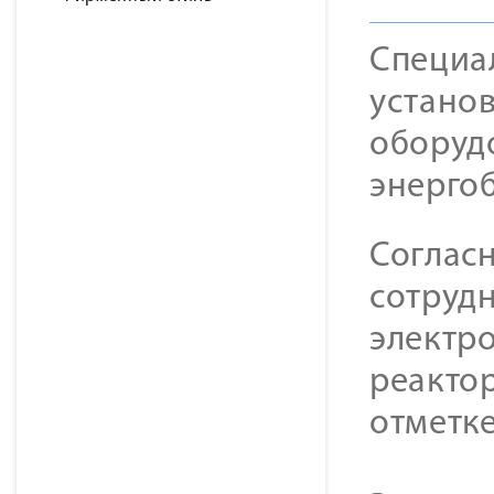
Специа
устано
оборуд
энерго
Согласн
сотруд
электро
реактор
отметке