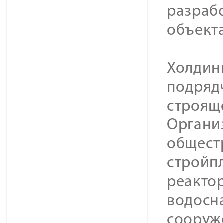
разраб
объекта
Холдин
подряд
строящ
Органи
общест
стройпл
реактор
водосн
сооруж