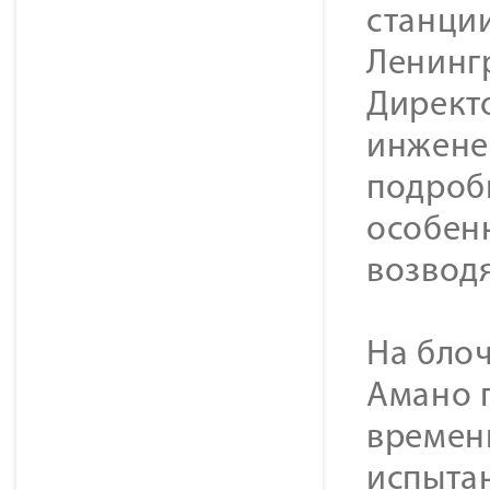
станции
Ленингр
Директ
инжене
подробн
особенн
возвод
На бло
Амано п
времен
испытан