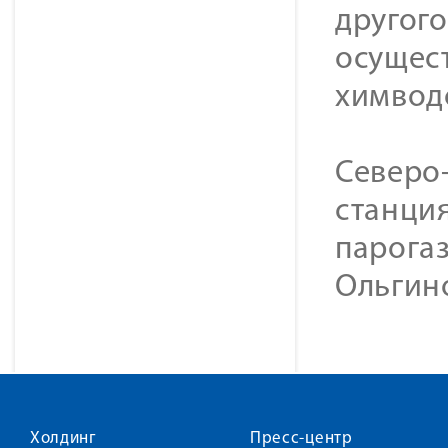
другого
осущес
химвод
Северо-
станция
парогаз
Ольгино
Холдинг
Пресс-центр