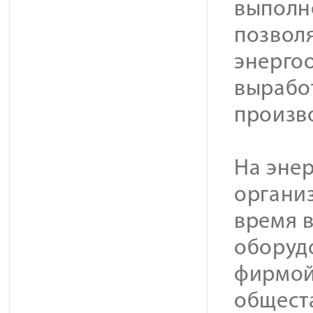
выполн
позвол
энерго
выработ
произв
На эне
органи
время 
оборуд
фирмой
общест