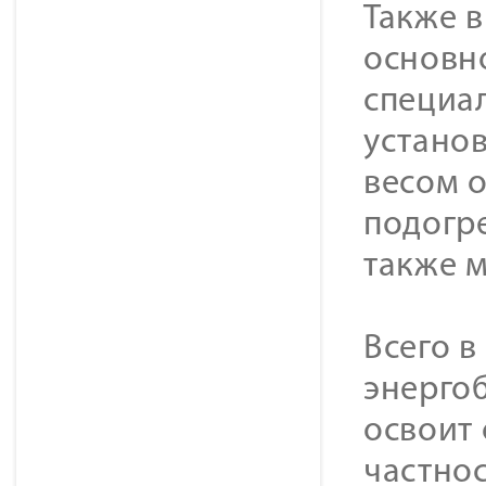
Также в
основн
специа
устано
весом о
подогре
также 
Всего в
энерго
освоит 
частнос