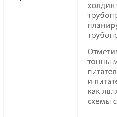
холдинг
трубопр
планир
трубоп
Отметим
тонны 
питате
и питат
как яв
схемы 