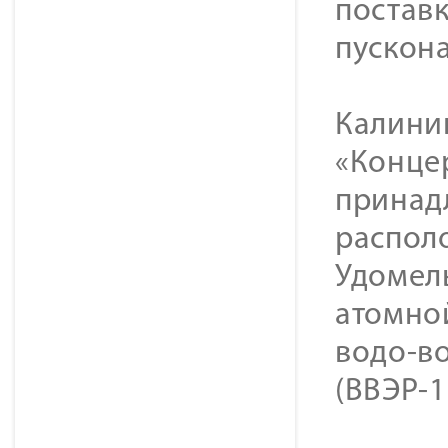
постав
пускон
Калини
«Конце
принад
располо
Удомел
атомно
водо-в
(ВВЭР-