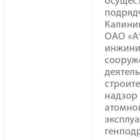
осущес
подрядч
Калини
ОАО «А
инжини
сооруж
деятел
строите
надзор 
атомно
эксплу
генподр