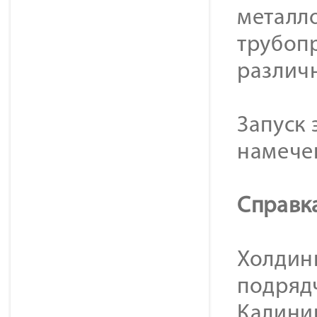
металло
трубопр
различ
Запуск
намечен
Справк
Холдин
подряд
Калини