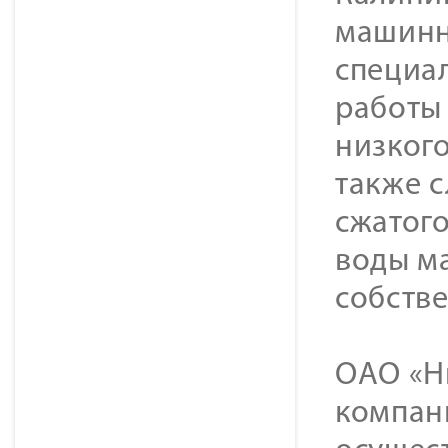
машинн
специа
работы
низкого
также 
сжатог
воды ма
собств
ОАО «Н
компан