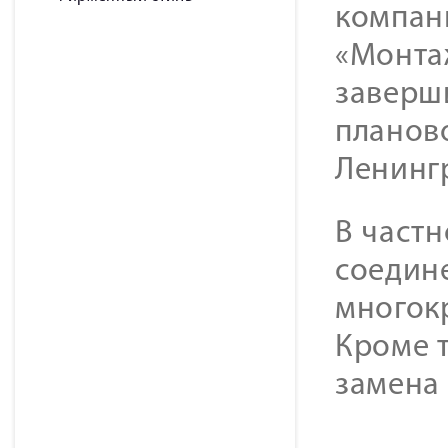
компан
«Монта
заверш
планов
Ленинг
В част
соедин
многок
Кроме т
замена 