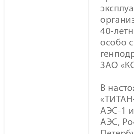
эксплуа
организ
40-лет
особо 
генпод
ЗАО «К
В наст
«ТИТАН
АЭС-1 и
АЭС, Ро