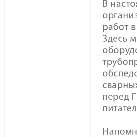
В наст
органи
работ в
Здесь 
оборудо
трубоп
обслед
сварны
перед Г
питате
Напомн