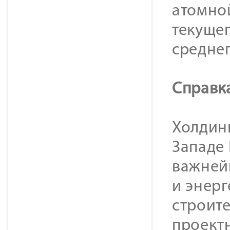
атомно
текущег
среднег
Справк
Холдинг
Западе
важней
и энер
строит
проект