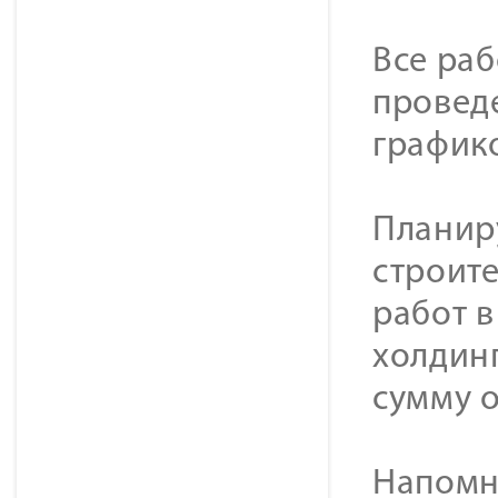
Все ра
провед
график
Планиру
строит
работ в
холдин
сумму о
Напомни