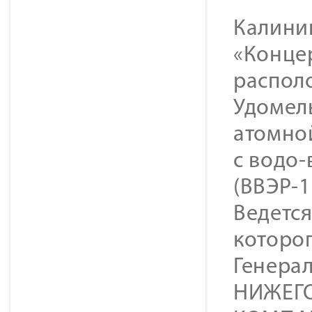
Калини
«Конце
располо
Удомел
атомно
с водо
(ВВЭР-
Ведется
которог
Генера
НИЖЕГ