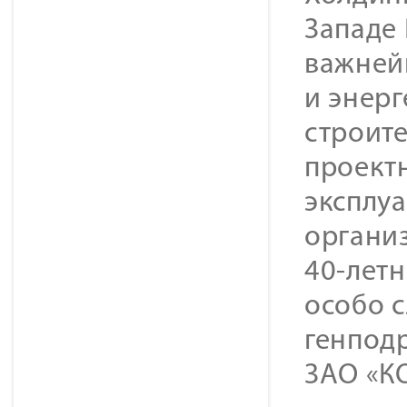
Западе
важней
и энер
строит
проект
эксплуа
организ
40-лет
особо 
генпод
ЗАО «К