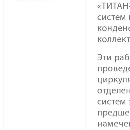
«ТИТАН
систем 
конденс
коллек
Эти ра
провед
циркул
отделен
систем 
предше
намечен