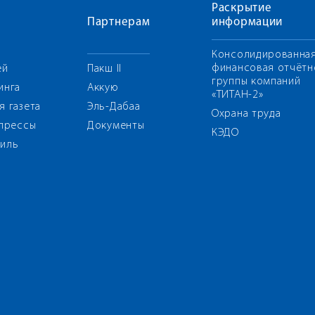
Раскрытие
Партнерам
информации
Консолидированна
финансовая отчётн
ей
Пакш II
группы компаний
инга
Аккую
«ТИТАН-2»
я газета
Эль-Дабаа
Охрана труда
 прессы
Документы
КЭДО
иль