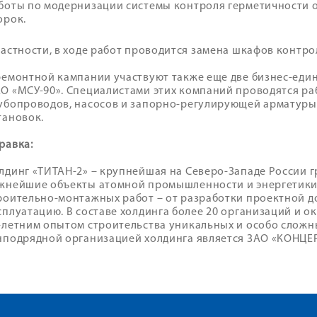
боты по модернизации системы контроля герметичности
орок.
частности, в ходе работ проводится замена шкафов контро
ремонтной кампании участвуют также еще две бизнес-еди
О «МСУ-90». Специалистами этих компаний проводятся ра
убопроводов, насосов и запорно-регулирующей арматуры
тановок.
равка:
лдинг «ТИТАН-2» – крупнейшая на Северо-Западе России 
жнейшие объекты атомной промышленности и энергетики
роительно-монтажных работ – от разработки проектной д
сплуатацию. В составе холдинга более 20 организаций и ок
-летним опытом строительства уникальных и особо сложн
нподрядной организацией холдинга является ЗАО «КОНЦЕ