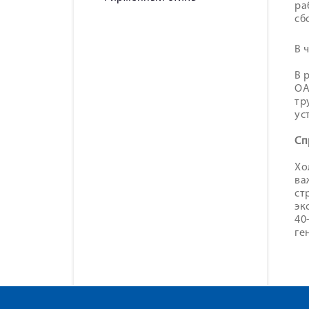
ра
сб
В 
В 
ОА
тр
ус
Сп
Хо
ва
ст
эк
40
ге