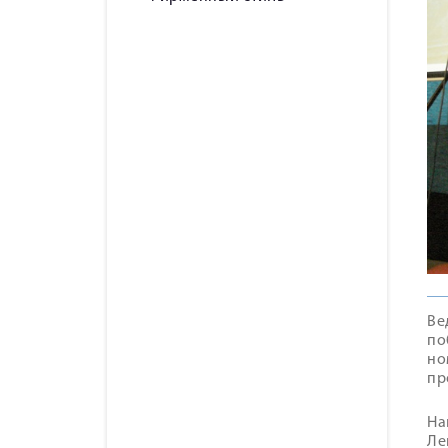
Ве
по
но
пр
На
Ле