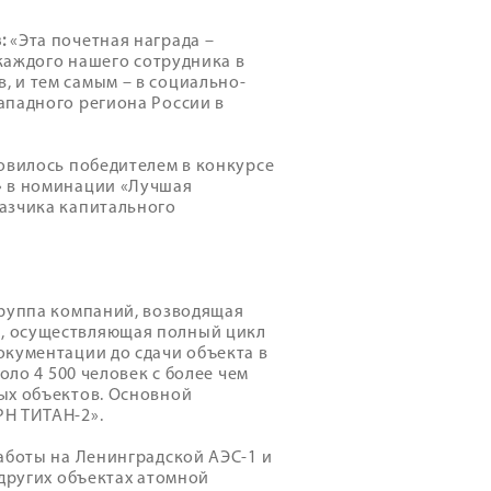
:
«Эта почетная награда –
 каждого нашего сотрудника в
 и тем самым – в социально-
ападного региона России в
овилось победителем в конкурсе
» в номинации «Лучшая
азчика капитального
группа компаний, возводящая
, осуществляющая полный цикл
окументации до сдачи объекта в
оло 4 500 человек с более чем
ых объектов. Основной
РН ТИТАН-2».
аботы на Ленинградской АЭС-1 и
 других объектах атомной