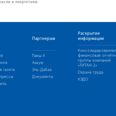
расли и энергетики.
Раскрытие
Партнерам
информации
Консолидированна
финансовая отчётн
ей
Пакш II
группы компаний
инга
Аккую
«ТИТАН-2»
я газета
Эль-Дабаа
Охрана труда
 прессы
Документы
КЭДО
иль