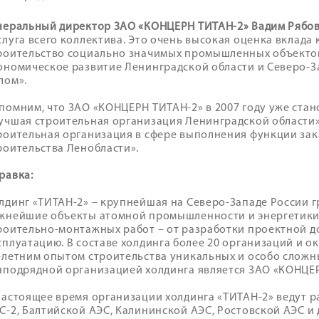
неральный директор ЗАО «КОНЦЕРН ТИТАН-2» Вадим Рябов
слуга всего коллектива. Это очень высокая оценка вклада
роительство социально значимых промышленных объектов,
ономическое развитие Ленинградской области и Северо-З
лом».
помним, что ЗАО «КОНЦЕРН ТИТАН-2» в 2007 году уже стан
учшая строительная организация Ленинградской области
роительная организация в сфере выполнения функции зак
роительства Ленобласти».
равка:
лдинг «ТИТАН-2» – крупнейшая на Северо-Западе России 
жнейшие объекты атомной промышленности и энергетики
роительно-монтажных работ – от разработки проектной д
сплуатацию. В составе холдинга более 20 организаций и ок
-летним опытом строительства уникальных и особо сложн
нподрядной организацией холдинга является ЗАО «КОНЦЕ
настоящее время организации холдинга «ТИТАН-2» ведут р
С-2, Балтийской АЭС, Калининской АЭС, Ростовской АЭС и