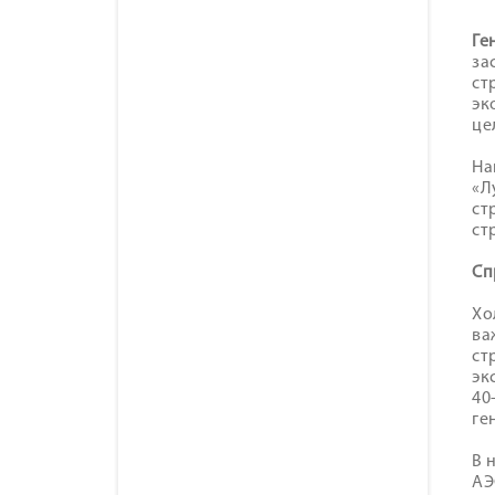
Ге
за
ст
эк
це
На
«Л
ст
ст
Сп
Хо
ва
ст
эк
40
ге
В 
АЭ