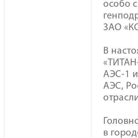
особо 
генпод
ЗАО «К
В наст
«ТИТАН
АЭС-1 и
АЭС, Ро
отрасли
Головн
в горо