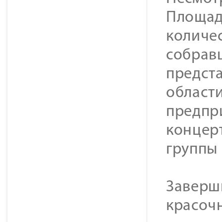
Площад
количе
собрав
предст
област
предпр
концер
группы 
Заверш
красоч