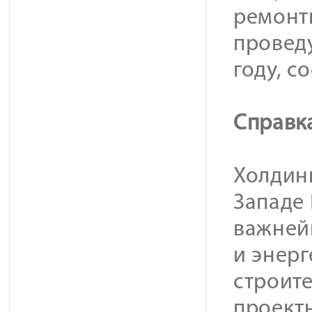
ремонт
провед
году, с
Справк
Холдинг
Западе
важней
и энер
строит
проект