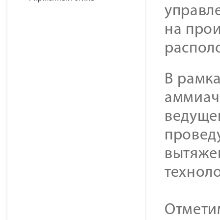
управл
на про
распол
В рамка
аммиач
ведуще
провед
вытяже
технол
Отмети