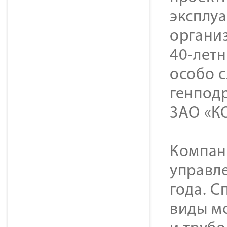
эксплуа
организ
40-лет
особо 
генпод
ЗАО «К
Компан
управле
года. 
виды м