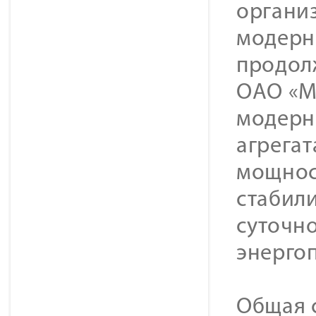
органи
модерн
продолж
ОАО «М
модерни
агрега
мощнос
стабили
суточн
энерго
Общая 