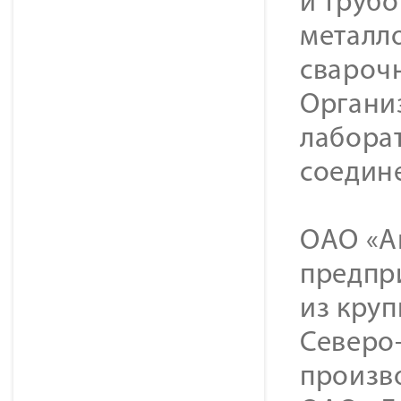
и труб
металл
свароч
Органи
лабора
соедин
ОАО «Ак
предпр
из кру
Северо-
произв