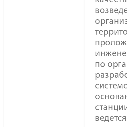
качест
возведе
органи
террито
пролож
инжене
по орг
разраб
систем
основа
станции
ведется