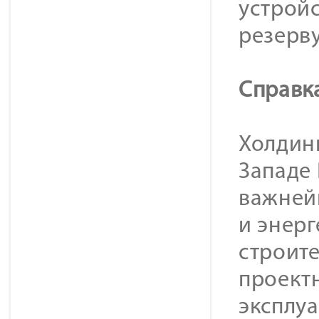
устройс
резерв
Справк
Холдинг
Западе
важней
и энер
строит
проект
эксплуа