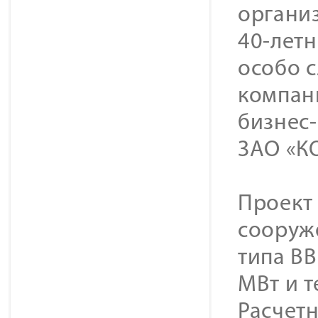
организ
40-лет
особо 
компан
бизнес
ЗАО «К
Проект
сооруж
типа В
МВт и т
Расчетн