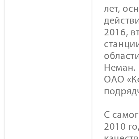
лет, ос
действ
2016, в
станци
области
Неман.
ОАО «К
подряд
С самог
2010 го