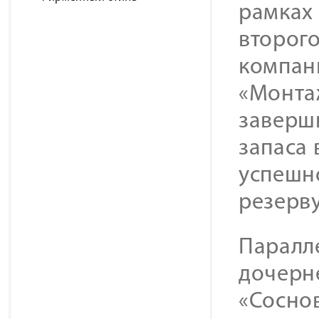
рамках
второг
компан
«Монта
заверш
запаса
успешно
резерв
Паралл
дочерн
«Сосно