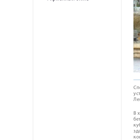
Сп
ус
Ле
В 
бе
ку
зд
ко