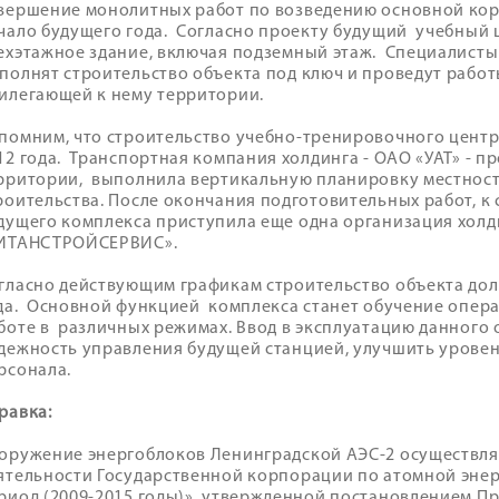
вершение монолитных работ по возведению основной кор
чало будущего года. Согласно проекту будущий учебный 
ехэтажное здание, включая подземный этаж. Специалис
полнят строительство объекта под ключ и проведут рабо
илегающей к нему территории.
помним, что строительство учебно-тренировочного центр
12 года. Транспортная компания холдинга - ОАО «УАТ» - п
рритории, выполнила вертикальную планировку местност
роительства. После окончания подготовительных работ, к
дущего комплекса приступила еще одна организация холд
ИТАНСТРОЙСЕРВИС».
гласно действующим графикам строительство объекта дол
да. Основной функцией комплекса станет обучение опер
боте в различных режимах. Ввод в эксплуатацию данного
дежность управления будущей станцией, улучшить уровен
рсонала.
равка:
оружение энергоблоков Ленинградской АЭС-2 осуществля
ятельности Государственной корпорации по атомной энер
риод (2009-2015 годы)», утвержденной постановлением Пра