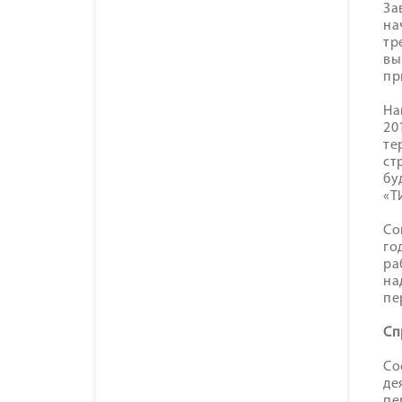
За
на
тр
вы
пр
На
20
те
ст
бу
«Т
Со
го
ра
на
пе
Сп
Со
де
пе