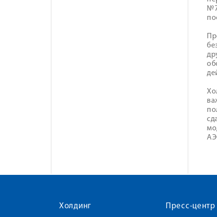
№7
по
Пр
бе
др
об
де
Хо
ва
по
сд
мо
АЭ
Холдинг
Пресс-центр