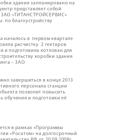
обки здания запланировано на
центр представляет собой
ты ЗАО «ТИТАНСТРОЙСЕРВИС»
ты по благоустройству
а началось в первом квартале
ровела расчистку 2 гектаров
и и подготовила котлован для
 строительству коробки здания
инга – ЗАО
жно завершиться в конце 2013
ативного персонала станции
 объекта позволит повысить
ь обучения и подготовки её
ется в рамках «Программы
гии «Росатом» на долгосрочный
вительства РФ от 20.09.2008г.