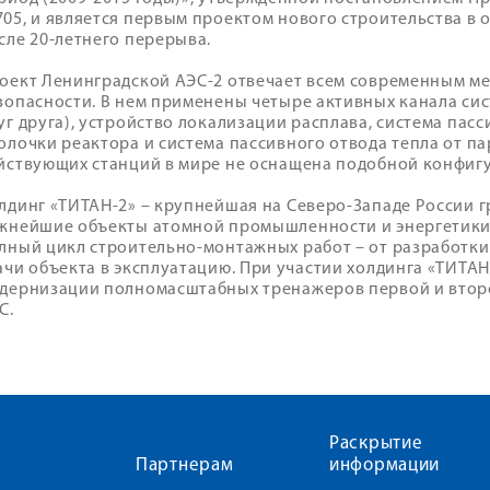
05, и является первым проектом нового строительства в 
сле 20-летнего перерыва.
оект Ленинградской АЭС-2 отвечает всем современным 
зопасности. В нем применены четыре активных канала си
уг друга), устройство локализации расплава, система пасс
олочки реактора и система пассивного отвода тепла от па
йствующих станций в мире не оснащена подобной конфигу
лдинг «ТИТАН-2» – крупнейшая на Северо-Западе России 
жнейшие объекты атомной промышленности и энергетики
лный цикл строительно-монтажных работ – от разработк
ачи объекта в эксплуатацию. При участии холдинга «ТИТА
дернизации полномасштабных тренажеров первой и втор
С.
Раскрытие
Партнерам
информации