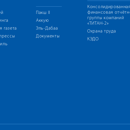
Консолидированна
финансовая отчётн
ей
Пакш II
группы компаний
инга
Аккую
«ТИТАН-2»
я газета
Эль-Дабаа
Охрана труда
 прессы
Документы
КЭДО
иль