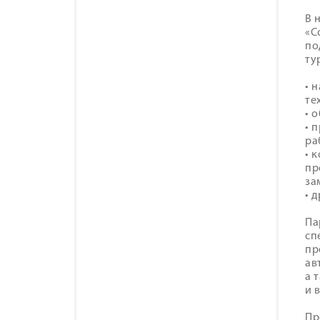
В 
«С
по
ту
• 
те
• 
• 
ра
• 
пр
за
• 
Па
сп
пр
ав
а 
и 
Пр