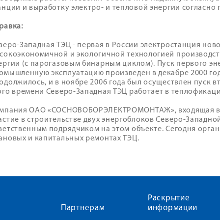
анции и выработку электро- и тепловой энергии согласно
равка:
веро-Западная ТЭЦ - первая в России электростанция нов
сокоэкономичной и экологичной технологией производст
ергии (с парогазовым бинарным циклом). Пуск первого эн
омышленную эксплуатацию произведен в декабре 2000 год
одолжилось, и в ноябре 2006 года был осуществлен пуск в
ого времени Северо-Западная ТЭЦ работает в теплофикац
мпания ОАО «СОСНОВОБОРЭЛЕКТРОМОНТАЖ», входящая в х
астие в строительстве двух энергоблоков Северо-Западно
ветственным подрядчиком на этом объекте. Сегодня орган
ановых и капитальных ремонтах ТЭЦ.
Раскрытие
Партнерам
информации