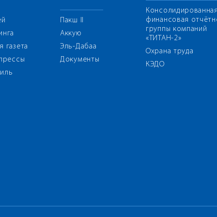
Консолидированна
финансовая отчётн
ей
Пакш II
группы компаний
инга
Аккую
«ТИТАН-2»
я газета
Эль-Дабаа
Охрана труда
 прессы
Документы
КЭДО
иль