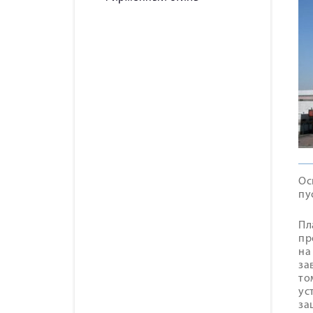
Ос
пу
Пл
пр
на
за
то
ус
за