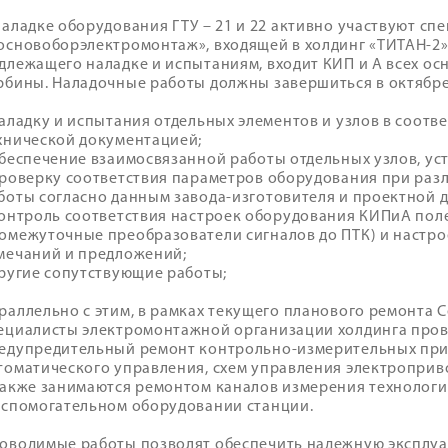
наладке оборудования ГТУ – 21 и 22 активно участвуют с
основоборэлектромонтаж», входящей в холдинг «ТИТАН-2»
длежащего наладке и испытаниям, входит КИП и А всех ос
рбины. Наладочные работы должны завершиться в октябре 
наладку и испытания отдельных элементов и узлов в соотв
хнической документацией;
обеспечение взаимосвязанной работы отдельных узлов, у
проверку соответствия параметров оборудования при раз
боты согласно данным завода-изготовителя и проектной 
контроль соответствия настроек оборудования КИПиА поле
омежуточные преобразователи сигналов до ПТК) и настро
мечаний и предложений;
другие сопутствующие работы;
раллельно с этим, в рамках текущего планового ремонта 
ециалисты электромонтажной организации холдинга пров
едупредительный ремонт контрольно-измерительных при
томатического управления, схем управления электропри
также занимаются ремонтом каналов измерения технолог
вспомогательном оборудовании станции.
оводимые работы позволят обеспечить надежную эксплу