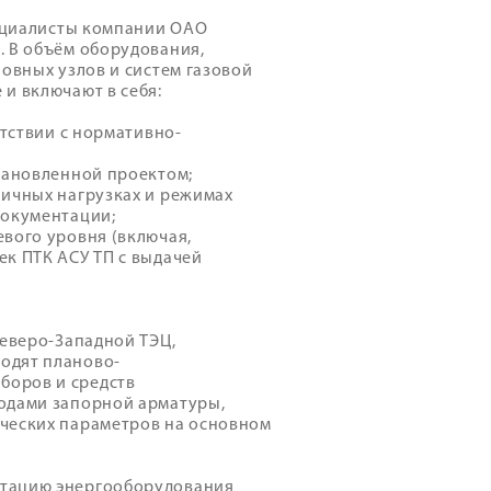
пециалисты компании ОАО
. В объём оборудования,
новных узлов и систем газовой
и включают в себя:
етствии с нормативно-
становленной проектом;
личных нагрузках и режимах
документации;
вого уровня (включая,
ек ПТК АСУ ТП с выдачей
Северо-Западной ТЭЦ,
одят планово-
боров и средств
водами запорной арматуры,
ических параметров на основном
атацию энергооборудования