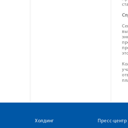
ст
Сп
Се
вы
эн
пр
пр
эт
Ко
уч
от
пл
Холдинг
Пресс-центр