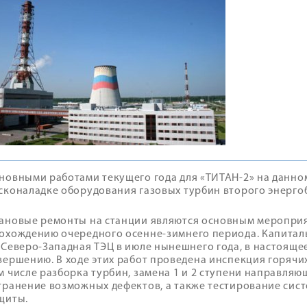
новными работами текущего года для «ТИТАН-2» на данном
сконаладке оборудования газовых турбин второго энерго
ановые ремонты на станции являются основным мероприя
охождению очередного осенне-зимнего периода. Капитал
 Северо-Западная ТЭЦ в июле нынешнего года, в настояще
вершению. В ходе этих работ проведена инспекция горячих 
м числе разборка турбин, замена 1 и 2 ступени направляю
транение возможных дефектов, а также тестирование сис
щиты.