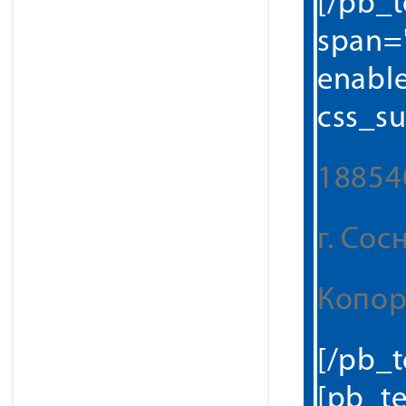
[/pb_
span="
enabl
css_su
188540
г. Со
Копор
[/pb_
[pb_te