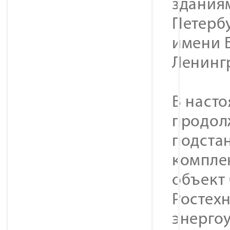
зданиям
Петерб
имени Б
Ленингр
В наст
продол
подста
компле
объект
Ростехн
энергоу