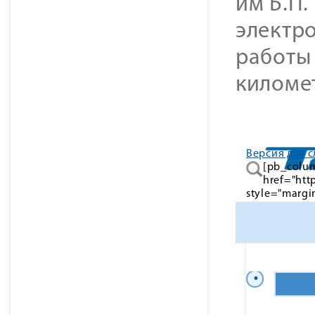
им Б.П.
электр
работы 
киломе
Версия для 
[pb_colum
href="htt
style="margi