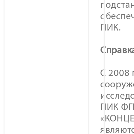
подста
обеспеч
ПИК.
Справк
С 2008
сооруж
исслед
ПИК ФГ
«КОНЦЕ
являют