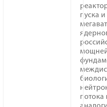
реакто
пуска 
мегават
ядерно
россий
мощней
фундам
междис
биолог
нейтро
потока
аналоги