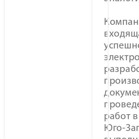
Компан
входяща
успешн
электро
разрабо
произв
докуме
провед
работ 
Юго-За