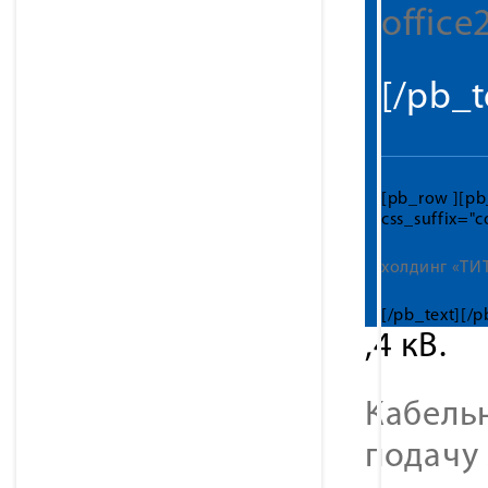
office
[/pb_
[pb_row ][pb
css_suffix="c
холдинг «ТИ
[/pb_text][/
,4 кВ.
Кабель
подачу