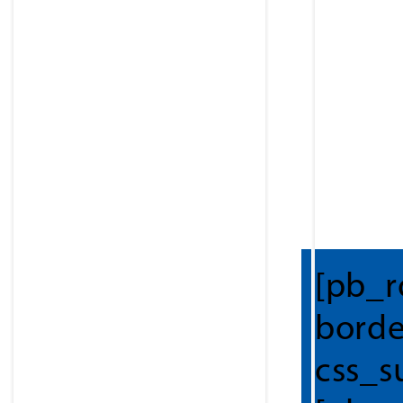
[pb_r
borde
css_s