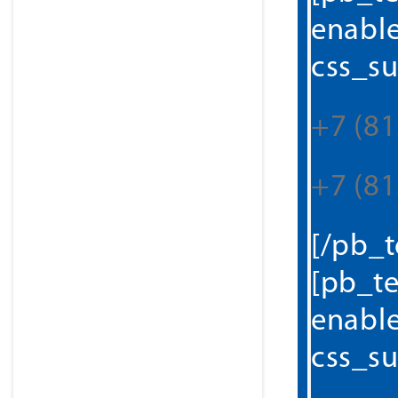
enabl
css_su
+7 (81
+7 (81
[/pb_
[pb_te
enabl
css_su