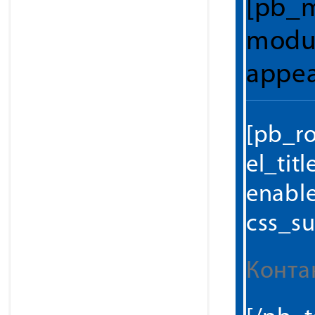
[pb_m
modul
appea
[pb_r
el_tit
enabl
css_suf
Конта