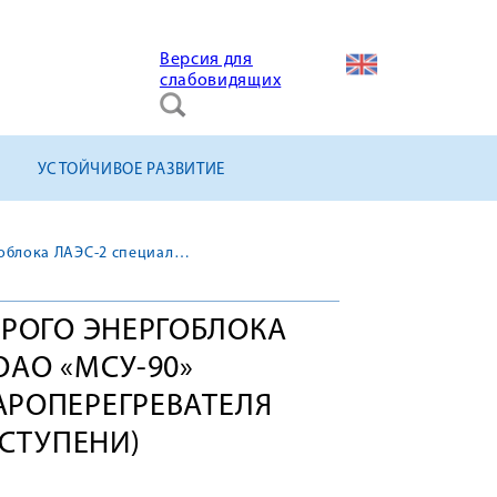
Версия для
слабовидящих
УСТОЙЧИВОЕ РАЗВИТИЕ
В здании турбины второго энергоблока ЛАЭС-2 специалисты ОАО «МСУ-90» смонтировали два пароперегревателя первой ступени (ПП 1 ступени)
ОРОГО ЭНЕРГОБЛОКА
ОАО «МСУ-90»
РОПЕРЕГРЕВАТЕЛЯ
 СТУПЕНИ)