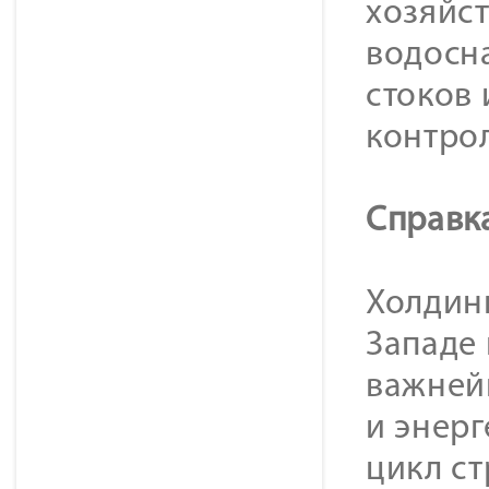
хозяйс
водосн
стоков 
контро
Cправк
Холдинг
Западе
важней
и энер
цикл с