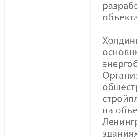
разраб
объекта
Холдин
основн
энерго
Органи
общест
стройп
на объе
Ленингр
зданиях