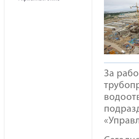
За раб
трубоп
водоот
подраз
«Управ