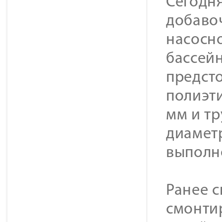
Сегодн
добавоч
насосн
бассей
предст
полиэт
мм и т
диамет
выполн
Ранее 
смонти