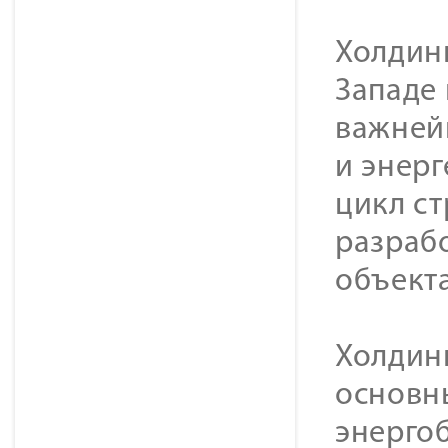
Холдинг
Западе
важней
и энер
цикл с
разраб
объекта
Холдин
основн
энерго