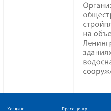
Органи
общест
стройп
на объе
Ленингр
зданиях
водосн
сооруж
Холдинг
Пресс-центр