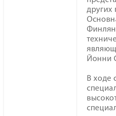
предст
других
Основн
Финлян
технич
являющ
Йонни 
В ходе 
специал
высоко
специа