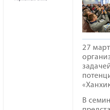
27 март
органи
задаче
потенц
«Ханхик
В семин