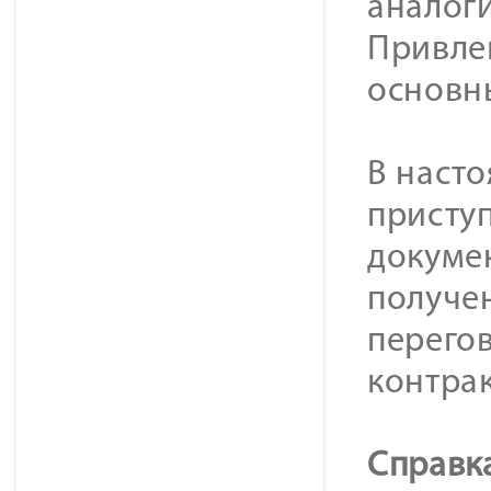
аналоги
Привле
основн
В наст
присту
докумен
получен
перего
контрак
Справк