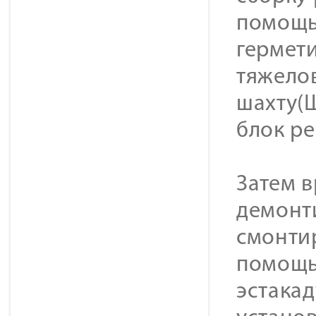
помощь
гермет
тяжело
шахту(Ш
блок ре
Затем 
демонт
смонти
помощь
эстакад