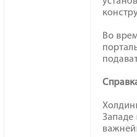
устано
констр
Во вре
порталь
подава
Справк
Холдинг
Западе
важней