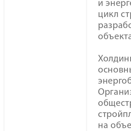
и энер
цикл с
разраб
объекта
Холдин
основн
энерго
Органи
общест
стройп
на объе