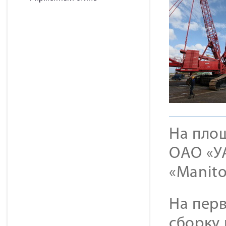
На пло
ОАО «У
«Manit
На перв
сборку 