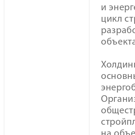
и энер
цикл с
разраб
объекта
Холдин
основн
энерго
Органи
общест
стройп
на объе