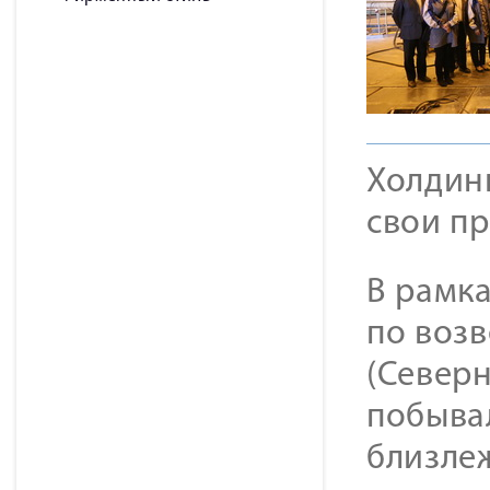
Холдин
свои п
В рамк
по воз
(Север
побыва
близле