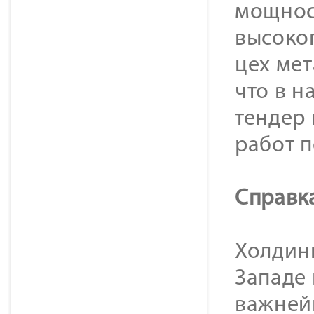
мощнос
высоко
цех ме
что в н
тендер 
работ п
Cправк
Холдинг
Западе
важней