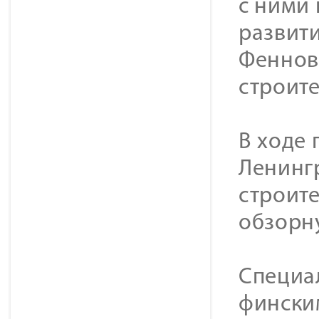
с ними
развит
Феннов
строите
В ходе
Ленинг
строит
обзорну
Специа
фински