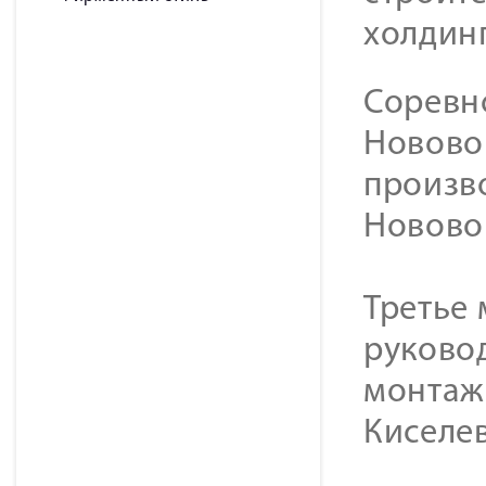
холдинг
Соревно
Новово
произв
Новово
Третье
руково
монтаж
Киселев