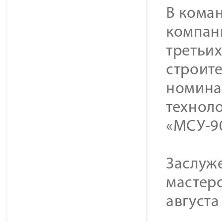
В кома
компан
третьих
строите
номина
технол
«МСУ-9
Заслуж
мастерс
августа