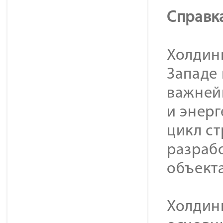
Cправк
Холдинг
Западе
важней
и энер
цикл с
разраб
объекта
Холдин