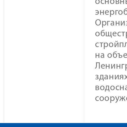
основн
энерго
Органи
общест
стройп
на объе
Ленингр
зданиях
водосн
сооруж