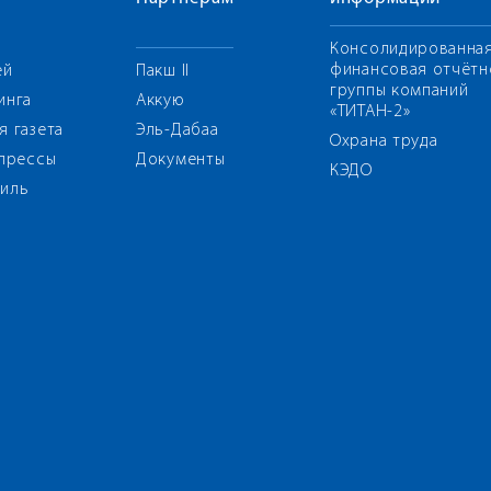
Консолидированна
финансовая отчётн
ей
Пакш II
группы компаний
инга
Аккую
«ТИТАН-2»
я газета
Эль-Дабаа
Охрана труда
 прессы
Документы
КЭДО
иль