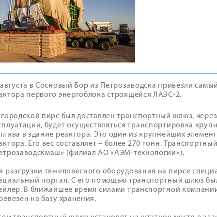
 августа в Сосновый Бор из Петрозаводска привезли самы
актора первого энергоблока строящейся ЛАЭС-2.
 городской пирс был доставлен транспортный шлюз, через
сплуатации, будет осуществляться транспортировка круп
плива в здание реактора. Это один из крупнейших элемен
актора. Его вес составляет – более 270 тонн. Транспортны
етрозаводскмаш» (филиал АО «АЭМ-технологии»).
я разгрузки тяжеловесного оборудования на пирсе специ
ециальный портал. С его помощью транспортный шлюз бы
ейлер. В ближайшее время силами транспортной компани
ревезен на базу хранения.