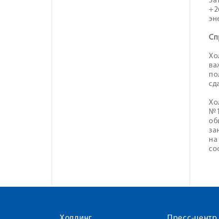
За
+2
эн
Cп
Хо
ва
по
сд
Хо
№1
об
за
на
со
Холдинг
Пресс-центр