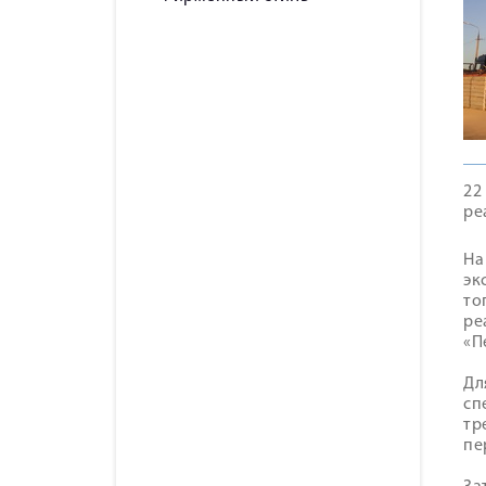
22
ре
На
эк
то
ре
«П
Дл
сп
тр
пе