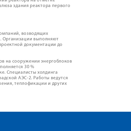
нии реактора на отметке
шлюза здания реактора первого
компаний, возводящих
. Организации выполняют
 проектной документации до
ов на сооружении энергоблоков
полняется 30 %
ке. Специалисты холдинга
радской АЭС-2. Работы ведутся
жения, теплофикации и других