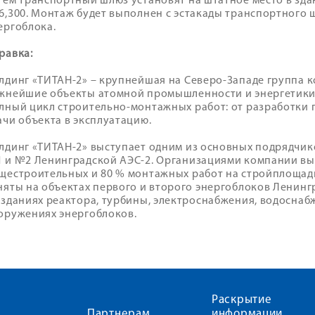
тем транспортный шлюз установят на штатное место в зда
6,300. Монтаж будет выполнен с эстакады транспортного 
ергоблока.
равка:
лдинг «ТИТАН-2» – крупнейшая на Северо-Западе группа 
жнейшие объекты атомной промышленности и энергетики
лный цикл строительно-монтажных работ: от разработки
ачи объекта в эксплуатацию.
лдинг «ТИТАН-2» выступает одним из основных подрядчик
 и №2 Ленинградской АЭС-2. Организациями компании вы
щестроительных и 80 % монтажных работ на стройплощад
няты на объектах первого и второго энергоблоков Ленинг
 зданиях реактора, турбины, электроснабжения, водоснаб
оружениях энергоблоков.
Раскрытие
Партнерам
информации