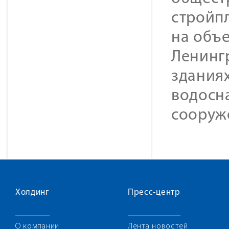
стройп
на объе
Ленингр
зданиях
водосн
сооруж
Холдинг
Пресс-центр
О компании
Лента новостей