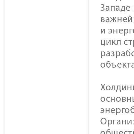
Западе
важней
и энер
цикл с
разраб
объекта
Холдин
основн
энерго
Органи
общест