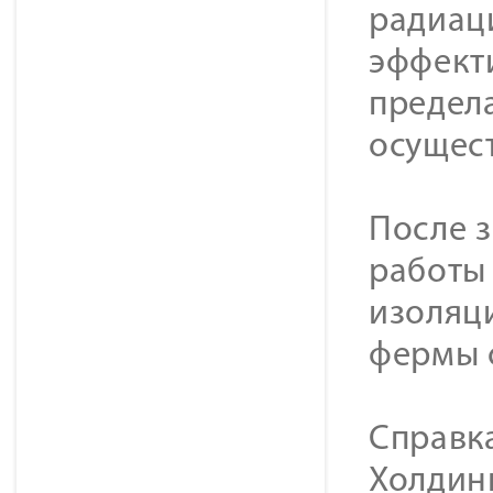
радиац
эффект
предел
осущест
После 
работы 
изоляц
фермы 
Cправк
Холдинг