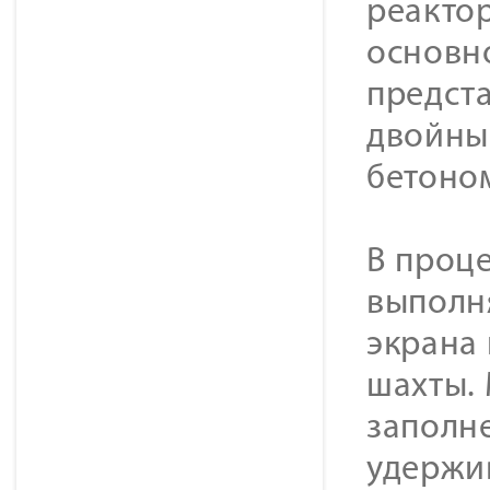
реактор
основн
предста
двойным
бетоно
В проце
выполн
экрана
шахты.
заполн
удержив