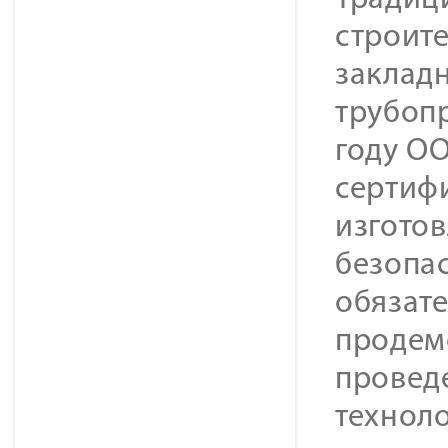
Традиц
строите
закладн
трубопр
году О
сертиф
изготов
безопас
обязат
продем
проведе
техноло