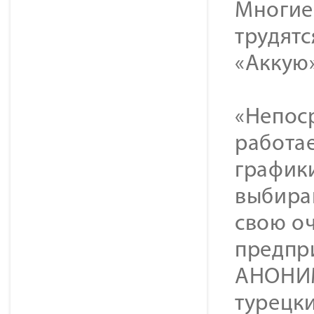
Многие
трудят
«Аккую»
«Непос
работа
графики
выбираю
свою о
предпр
АНОНИМ
турецк