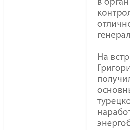
в орга
контрол
отлично
генерал
На встр
Григор
получи
основн
турецк
нарабо
энерго