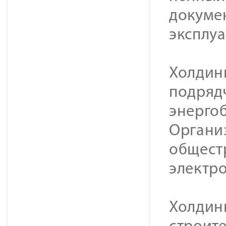
докуме
эксплу
Холдин
подряд
энерго
Органи
общест
электр
Холдин