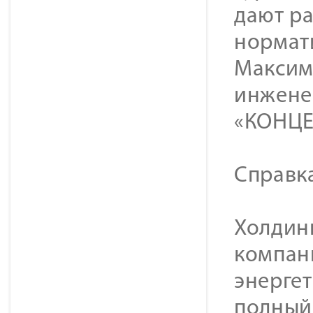
дают р
нормат
Максим
инжене
«КОНЦЕ
Справк
Холдинг
компан
энерге
полный 