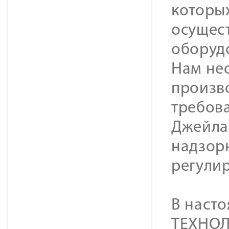
которы
осущес
оборуд
Нам нео
произво
требова
Джейла
надзор
регули
В наст
ТЕХНОЛ