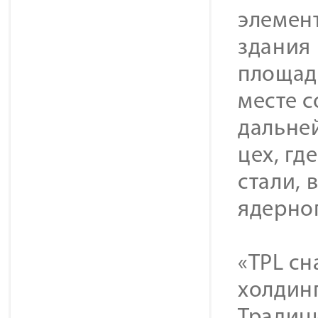
элемен
здания 
площадк
месте с
дальне
цех, г
стали, 
ядерно
«TPL с
холдин