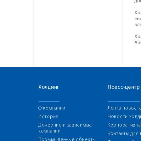
до
Хо
эн
вс
Хо
АЭ
Холдинг
Пресс-центр
О компании
Лента новост
История
Новости холд
Дочерние и зависимые
Корпоративна
компании
Контакты для
Промышленные объекты