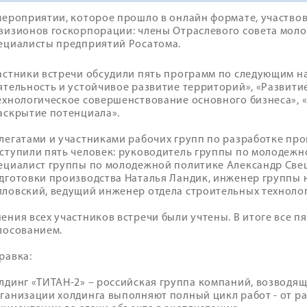
мероприятии, которое прошло в онлайн формате, участвов
визионов госкорпорации: члены Отраслевого совета моло
ециалисты предприятий Росатома.
астники встречи обсудили пять программ по следующим 
ятельность и устойчивое развитие территорий», «Развит
ехнологическое совершенствование основного бизнеса», 
аскрытие потенциала».
легатами и участниками рабочих групп по разработке про
ступили пять человек: руководитель группы по молодежн
ециалист группы по молодежной политике Александр Свеш
дготовки производства Наталья Ландик, инженер группы
ловский, ведущий инженер отдела строительных техноло
ения всех участников встречи были учтены. В итоге все 
лосованием.
равка:
лдинг «ТИТАН-2» – российская группа компаний, возводящ
ганизации холдинга выполняют полный цикл работ - от р