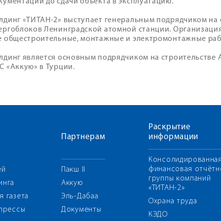
кументации до сдачи объекта в эксплуатацию.
лдинг «ТИТАН-2» выступает генеральным подрядчиком на
ергоблоков Ленинградской атомной станции. Организаци
е общестроительные, монтажные и электромонтажные раб
лдинг является основным подрядчиком на строительстве А
С «Аккую» в Турции.
Раскрытие
Партнерам
информации
Консолидированна
финансовая отчётн
ей
Пакш II
группы компаний
инга
Аккую
«ТИТАН-2»
я газета
Эль-Дабаа
Охрана труда
 прессы
Документы
КЭДО