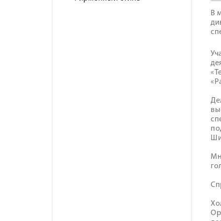
В 
ди
сп
Уч
де
«Т
«Р
Де
вы
сп
по
Ши
Мн
го
Сп
Хо
Ор