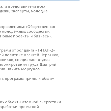
али представители всех
дежи, эксперты, молодые
направлениям: «Общественная
ие молодёжных сообществ»,
«Новые проекты и бизнесы»,
грамм от холдинга «ТИТАН-2»
ой политике Алексей Червяков,
ников, специалист отдела
 нормирования труда Дмитрий
гий Никита Моргунов.
пять программ приняли общим
их объекты атомной энергетики.
азработки проектной